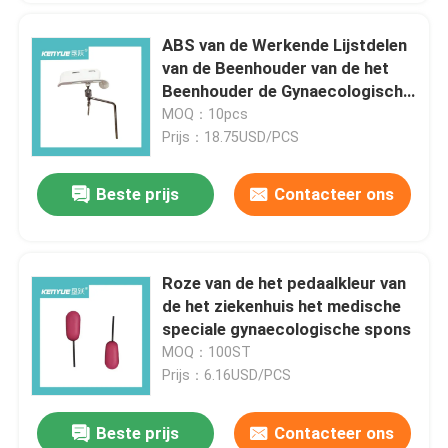
ABS van de Werkende Lijstdelen
De Toebehoren van het het ziekenhuisbed
van de Beenhouder van de het
Beenhouder de Gynaecologische
Obstetrische Delen
MOQ：10pcs
algemeen medisch onderzoeklaag
Prijs：18.75USD/PCS
Medisch apparaatverbruiksgoederen
Beste prijs
Contacteer ons
De voederbak van de het ziekenhuisbaby
Roze van de het pedaalkleur van
Elektrisch Verzorgingsbed
de het ziekenhuis het medische
speciale gynaecologische spons
MOQ：100ST
Handleiding ziekenhuisbed
Prijs：6.16USD/PCS
Het Karretje van de noodsituatiebrancard
Beste prijs
Contacteer ons