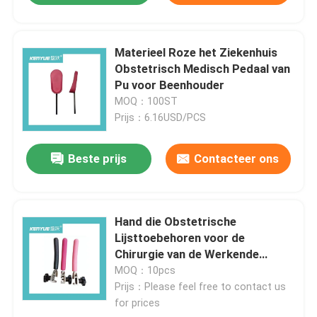
Lineair Actuator Controlemechanisme
Materieel Roze het Ziekenhuis
Obstetrisch Medisch Pedaal van
medisch instrumentenkarretje
Pu voor Beenhouder
MOQ：100ST
Prijs：6.16USD/PCS
Het Karretje van het computerwerkstation
Beste prijs
Contacteer ons
IV Pool-Toebehoren
Medische Karretjekar
Hand die Obstetrische
Lijsttoebehoren voor de
Chirurgie van de Werkende
Het dienbladlijst van het het ziekenhuisbed
Lijstgynaecologie begrijpt
MOQ：10pcs
Prijs：Please feel free to contact us
Regelbaar Bad Seat
for prices