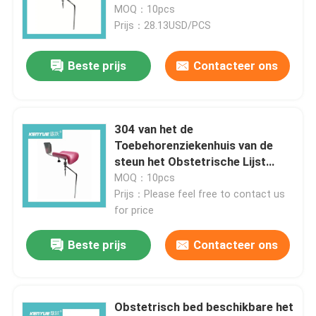
geschikt voor zwangere vrouwen
MOQ：10pcs
Prijs：28.13USD/PCS
Beste prijs
Contacteer ons
304 van het de
Toebehorenziekenhuis van de
steun het Obstetrische Lijst
Roze van de het Beenhouder
MOQ：10pcs
Prijs：Please feel free to contact us
for price
Huis
Beste prijs
Contacteer ons
Producten
Obstetrisch bed beschikbare het
Over ons