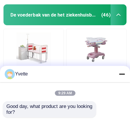
De voederbak van de het ziekenhuisbaby
(46)
Het veilige en
De medische Luxe
Yvette
Comfortabele Bed van
Regelbare Bestuurder
het Ziekenhuisjonge
van de het
geitjes met Metaal
Bedvoederbak van het
9:29 AM
Siderails
Babykind met Wiel in
Beste prijs
Beste prijs
Roze
Good day, what product are you looking 
for?
Contacteer ons
Contacteer ons