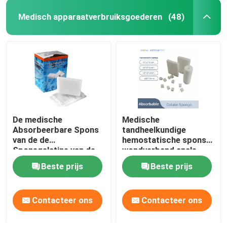
Medisch apparaatverbruiksgoederen
(48)
De medische
Medische
Absorbeerbare Spons
tandheelkundige
van de de
hemostatische spons
Sponsgelatine van de
wondverband anale
Chirurgie
hemostatische spons
Beste prijs
Beste prijs
Hemostatische
Gelatine
Contacteer ons
Contacteer ons