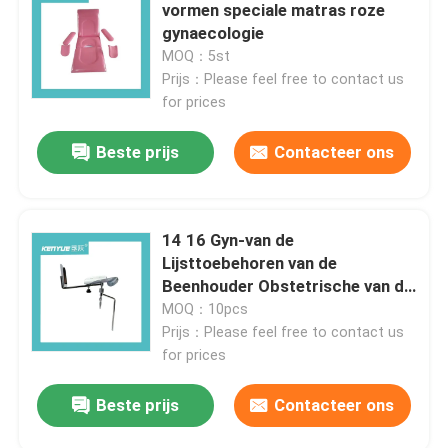
vormen speciale matras roze
gynaecologie
Fabriekstocht
MOQ：5st
Prijs：Please feel free to contact us
for prices
Kwaliteitscontrole
Beste prijs
Contacteer ons
Neem contact met ons op
14 16 Gyn-van de
Nieuws
Lijsttoebehoren van de
Beenhouder Obstetrische van de
de Gynaecologiechirurgie de
Gevallen
MOQ：10pcs
Lijstdelen
Prijs：Please feel free to contact us
for prices
het bed van de het ziekenhuislevering
Beste prijs
Contacteer ons
Obstetrische Lijsttoebehoren