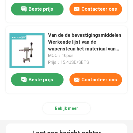
Beste prijs
Contacteer ons
Het ziekenhuis het Wachten Gebiedsstoelen
Impuls Oximeter en Zuurstofconcentrator
Van de de bevestigingsmiddelen
Werkende lijst van de
wapensteun het materiaal van
het de toebehorenmetaal
MOQ：10pcs
Prijs：15.4USD/SETS
Beste prijs
Contacteer ons
Bekijk meer