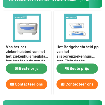
Van het het
Het Bedgehechtheid pp
ziekenhuisbed van het
van het
het ziekenhuismeubilair
zijsporenziekenhuis
het hoofdeinde van de
met Elektrische
de delen bule kleur voor
Drukknop Multifunctie
Beste prijs
Beste prijs
medicalbed
Contacteer ons
Contacteer ons