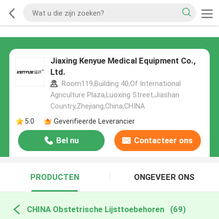
Jiaxing Kenyue Medical Equipment Co.,
Ltd.
Room119,Building 40,Of International
Agriculture Plaza,Luoxing Street,Jiashan
Country,Zhejiang,China,CHINA
5.0
Geverifieerde Leverancier
Bel nu
Contacteer ons
PRODUCTEN
ONGEVEER ONS
CHINA Obstetrische Lijsttoebehoren
(69)