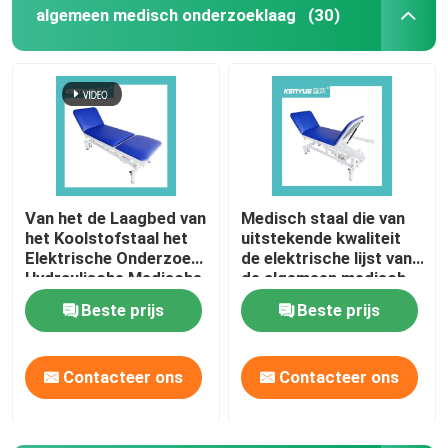
algemeen medisch onderzoeklaag
(30)
Van het de Laagbed van
Medisch staal die van
het Koolstofstaal het
uitstekende kwaliteit
Elektrische Onderzoek
de elektrische lijst van
Hydraulische Medische
de algemeen medisch
Blauw
onderzoeklaag
Beste prijs
Beste prijs
bespuiten
Contacteer ons
Contacteer ons