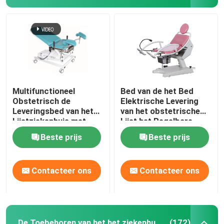
Multifunctioneel
Bed van de het Bed
Obstetrisch de
Elektrische Levering
Leveringsbed van het
van het obstetrische
Lijstziekenhuis met
Lijst het Regelbare
Rem 5 Duimbevers
Gynaecologische
Beste prijs
Beste prijs
Onderzoek
Contacteer ons
Contacteer ons
De Toebehoren van het het ziekenhuisbed
(172)