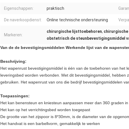
Eigenschappen:
praktisch
Garan
De naverkoopdienst:
Online technische ondersteuning
Verpa
chirurgische lijsttoebehoren
,
chirurgische 
Markeren:
obstetrisch de steunbevestigingsmiddel va
Van de de bevestigingsmiddelen Werkende lijst van de wapenste
Beschrijving:
Het wapenrust bevestigingsmiddel is één van de toebehoren van het l
leveringsbed worden verbonden. Met dit bevestigingsmiddel, hebben zij e
gebruiken. Het wapenrust van ons die bedrijf bevestigingsmiddelen van
Toepassingen:
Het kan benensteun en kniesteun aanpassen meer dan 360 graden in de
Het kan op het verrichtingsbed worden toegepast
De grootte van het zijspoor is 8*30mm, is de diameter van de opge
Het handvat is een barbellvorm, gemakkelijk te werken