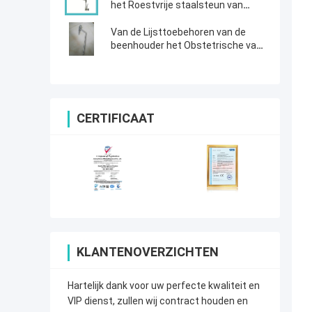
het Roestvrije staalsteun van
Lijsttoebehoren
Van de Lijsttoebehoren van de
beenhouder het Obstetrische van
de de Schoudersteun Gietijzer van
de de Gynaecologiechirurgie
CERTIFICAAT
KLANTENOVERZICHTEN
Hartelijk dank voor uw perfecte kwaliteit en
VIP dienst, zullen wij contract houden en