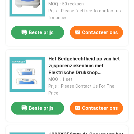
kleur voor medicalbed
MOQ：50 reeksen
Prijs：Please feel free to contact us
for prices
Beste prijs
Contacteer ons
Het Bedgehechtheid pp van het
zijsporenziekenhuis met
Elektrische Drukknop
Multifunctie
MOQ：1 set
Prijs：Please Contact Us For The
Price
Huis
Beste prijs
Contacteer ons
Producten
Over ons