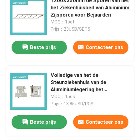
1200X350mm de Sporen van het
het Ziekenhuisbed van Aluminium
Zijsporen voor Bejaarden
Fabriekstocht
MOQ：1set
Prijs：23USD/SETS
Kwaliteitscontrole
Beste prijs
Contacteer ons
Neem contact met ons op
Volledige van het de
Nieuws
Steunziekenhuis van de
Aluminiumlegering het
Bedtoebehoren voor Zijsporen
Gevallen
MOQ：1pcs
Prijs：13.85USD/PCS
het bed van de het ziekenhuislevering
Beste prijs
Contacteer ons
Obstetrische Lijsttoebehoren