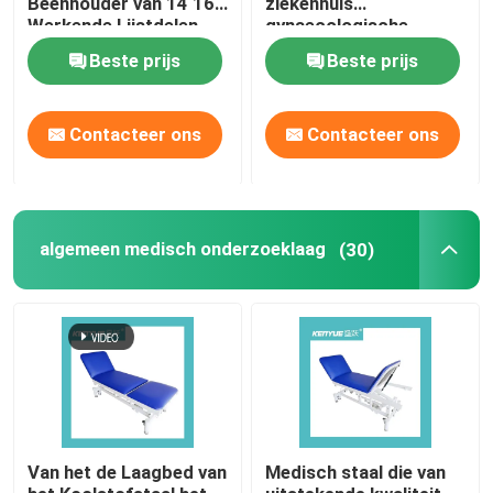
Beenhouder van 14 16
ziekenhuis
Werkende Lijstdelen
gynaecologische
speciale geschikt voor
Beste prijs
Beste prijs
zwangere vrouwen
Contacteer ons
Contacteer ons
algemeen medisch onderzoeklaag
(30)
Van het de Laagbed van
Medisch staal die van