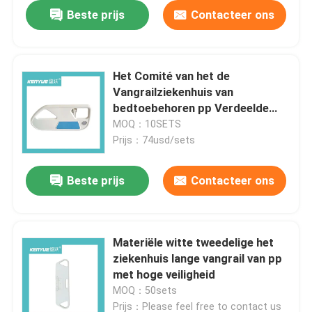
Beste prijs
Contacteer ons
Het Comité van het de
Vangrailziekenhuis van
bedtoebehoren pp Verdeelde
Zijsporen voor het
MOQ：10SETS
Ziekenhuisbed
Prijs：74usd/sets
Beste prijs
Contacteer ons
Materiële witte tweedelige het
ziekenhuis lange vangrail van pp
met hoge veiligheid
MOQ：50sets
Prijs：Please feel free to contact us