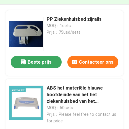
PP Ziekenhuisbed zijrails
MOQ：1sets
Prijs：75usd/sets
Beste prijs
Contacteer ons
ABS het materiële blauwe
hoofdeinde van het het
ziekenhuisbed van het
ziekenhuistoebehoren
MOQ：50sets
Prijs：Please feel free to contact us
for price