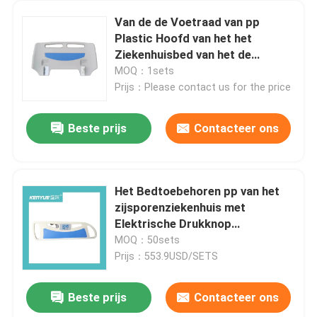
Van de de Voetraad van pp
De Toebehoren van het het ziekenhuisbed
Plastic Hoofd van het het
Ziekenhuisbed van het de
Toebehorenziekenhuis het
MOQ：1sets
algemeen medisch onderzoeklaag
Bedfootboard
Prijs：Please contact us for the price
Medisch apparaatverbruiksgoederen
Beste prijs
Contacteer ons
De voederbak van de het ziekenhuisbaby
Het Bedtoebehoren pp van het
zijsporenziekenhuis met
Elektrisch Verzorgingsbed
Elektrische Drukknop
Multifunctie
MOQ：50sets
Prijs：553.9USD/SETS
Handleiding ziekenhuisbed
Beste prijs
Contacteer ons
Het Karretje van de noodsituatiebrancard