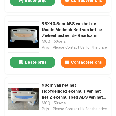
Beste prijs
Contacteer ons
Het ziekenhuis het Wachten Gebiedsstoelen
95X43.5cm ABS van het de
Impuls Oximeter en Zuurstofconcentrator
Raads Medisch Bed van het het
Ziekenhuisbed de Raadsabs
Plastiek
MOQ：50sets
Prijs：Please Contact Us for the price
Beste prijs
Contacteer ons
90cm van het het
Hoofdeindeziekenhuis van het
het Ziekenhuisbed ABS van het
Bedtoebehoren Hoofdvoetraad
MOQ：50sets
Prijs：Please Contact Us for the price