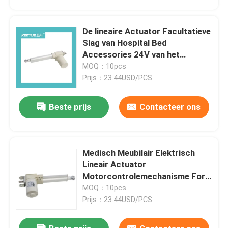
Lineair Actuator Controlemechanisme
De lineaire Actuator Facultatieve
Slag van Hospital Bed
Accessories 24V van het
medisch instrumentenkarretje
Motorcontrolemechanisme
MOQ：10pcs
Prijs：23.44USD/PCS
Het Karretje van het computerwerkstation
Beste prijs
Contacteer ons
IV Pool-Toebehoren
Medisch Meubilair Elektrisch
Medische Karretjekar
Lineair Actuator
Motorcontrolemechanisme For
Het dienbladlijst van het het ziekenhuisbed
Hospital Bed
MOQ：10pcs
Prijs：23.44USD/PCS
Regelbaar Bad Seat