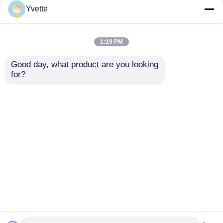
Het veilige en
De medische Luxe
Yvette
Comfortabele Bed van
Regelbare Bestuurder
het Ziekenhuisjonge
van de het
geitjes met Metaal
Bedvoederbak van het
1:19 PM
Siderails
Babykind met Wiel in
Beste prijs
Beste prijs
Roze
Good day, what product are you looking 
for?
Contacteer ons
Contacteer ons
Bekijk meer
Thuis
Ongeveer ons
Contacteer ons
Desktop Site
Sitemap
Privacybeleid
Kwaliteit
het bed van de het ziekenhuislevering