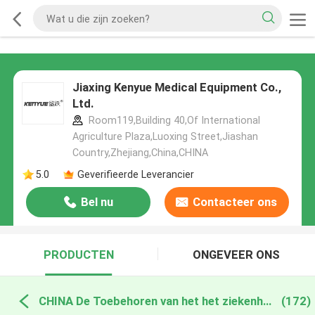
Jiaxing Kenyue Medical Equipment Co.,
Ltd.
Room119,Building 40,Of International
Agriculture Plaza,Luoxing Street,Jiashan
Country,Zhejiang,China,CHINA
5.0
Geverifieerde Leverancier
Bel nu
Contacteer ons
PRODUCTEN
ONGEVEER ONS
CHINA De Toebehoren van het het ziekenhuisbed
(172)