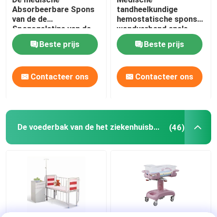
Absorbeerbare Spons
tandheelkundige
van de de
hemostatische spons
Sponsgelatine van de
wondverband anale
Chirurgie
hemostatische spons
Beste prijs
Beste prijs
Hemostatische
Gelatine
Contacteer ons
Contacteer ons
De voederbak van de het ziekenhuisbaby
(46)