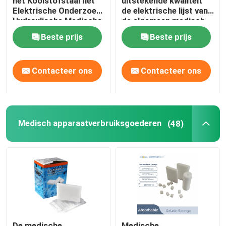
het Koolstofstaal het
uitstekende kwaliteit
Elektrische Onderzoek
de elektrische lijst van
Hydraulische Medische
de algemeen medisch
Blauw
onderzoeklaag
Beste prijs
Beste prijs
bespuiten
Contacteer ons
Contacteer ons
Medisch apparaatverbruiksgoederen
(48)
De medische
Medische