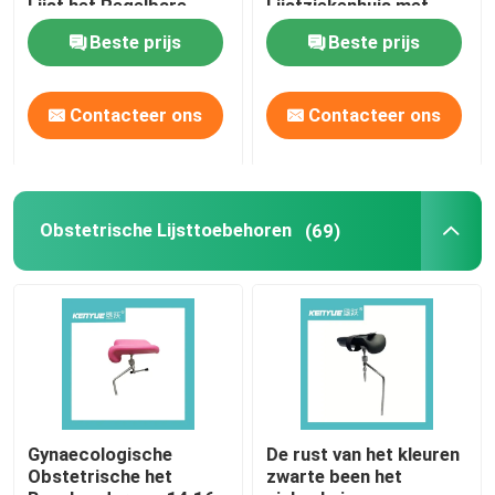
Lijst het Regelbare
Lijstziekenhuis met
Gynaecologische
Rem 5 Duimbevers
Beste prijs
Beste prijs
Onderzoek
Contacteer ons
Contacteer ons
Obstetrische Lijsttoebehoren
(69)
Gynaecologische
De rust van het kleuren
Obstetrische het
zwarte been het