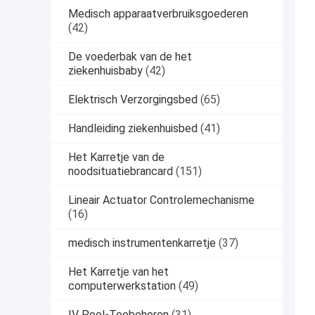
Medisch apparaatverbruiksgoederen
(42)
De voederbak van de het
ziekenhuisbaby
(42)
Elektrisch Verzorgingsbed
(65)
Handleiding ziekenhuisbed
(41)
Het Karretje van de
noodsituatiebrancard
(151)
Lineair Actuator Controlemechanisme
(16)
medisch instrumentenkarretje
(37)
Het Karretje van het
computerwerkstation
(49)
IV Pool-Toebehoren
(31)