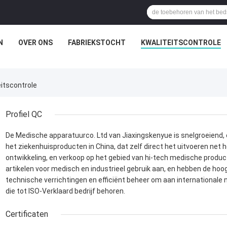
N
OVER ONS
FABRIEKSTOCHT
KWALITEITSCONTROLE
eitscontrole
Profiel QC
De Medische apparatuurco. Ltd van Jiaxingskenyue is snelgroeiend, 
het ziekenhuisproducten in China, dat zelf direct het uitvoeren net he
ontwikkeling, en verkoop op het gebied van hi-tech medische produc
artikelen voor medisch en industrieel gebruik aan, en hebben de ho
technische verrichtingen en efficiënt beheer om aan international
die tot ISO-Verklaard bedrijf behoren.
Certificaten