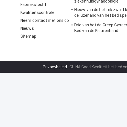
ziekenhuisgynaecologie
Fabriekstocht
Nieuw van de het rek zwart l
Kwaliteitscontrole
de luxehand van het bed spe
Neem contact met ons op
toebehoren de handrek
Drie van het de Greep Gynae
Nieuws
Bed van de Kleurenhand
Sitemap
ToebehorenGietijzer
Privacybeleid
| CHINA Goed Kwaliteit het bed va