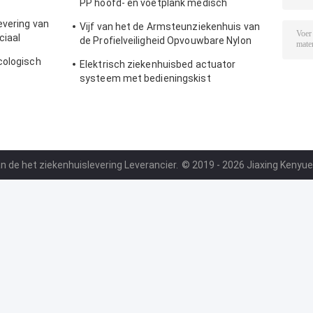
PP hoofd- en voetplank medisch
beddelen
evering van
Vijf van het de Armsteunziekenhuis van
ciaal
de Profielveiligheid Opvouwbare Nylon
het Bedtoebehoren
cologisch
Elektrisch ziekenhuisbed actuator
systeem met bedieningskist
handcontroller
n de het ziekenhuislevering Leverancier.
© 2019 - 2026 Jiaxing Kenyue 