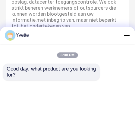
opslag, datacenter toegangscontrole. We ook
strikt beheren werknemers of outsourcers die
kunnen worden blootgesteld aan uw
informatie,met inbegrip van, maar niet beperkt
tot, het ondertekenen van
vertrouwelijkheidsovereenkomsten met hen,
Yvette
waarbij de autoriteiten afhankelijk van hun
functie verschillende controles uitvoeren en hun
werkzaamheden controleren.
8:08 PM
Minder bescherming
Good day, what product are you looking 
We hechten veel waarde aan de bescherming van
for?
de persoonlijke informatie van minderjarigen.Wij
raden u aan om uw voogd te vragen dit
privacybeleid zorgvuldig te lezen en onze
diensten te gebruiken of ons informatie te
verstrekken op voorwaarde dat u de
toestemming van uw voogd heeft verkregen..
Thuis
Ongeveer ons
Contacteer ons
Desktop Site