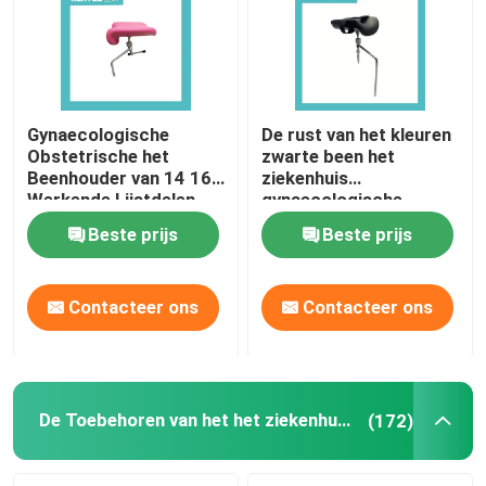
Gynaecologische
De rust van het kleuren
Obstetrische het
zwarte been het
Beenhouder van 14 16
ziekenhuis
Werkende Lijstdelen
gynaecologische
speciale geschikt voor
Beste prijs
Beste prijs
zwangere vrouwen
Contacteer ons
Contacteer ons
Huis
Producten
De Toebehoren van het het ziekenhuisbed
(172)
Over ons