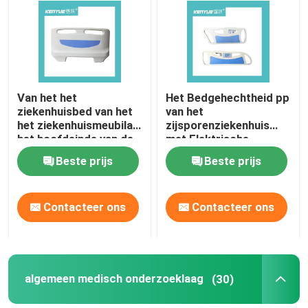
Fabriekstocht
Kwaliteitscontrole
Van het het
Het Bedgehechtheid pp
ziekenhuisbed van het
van het
het ziekenhuismeubilair
zijsporenziekenhuis
Neem contact met ons op
het hoofdeinde van de
met Elektrische
de delen bule kleur voor
Drukknop Multifunctie
Beste prijs
Beste prijs
medicalbed
Nieuws
Contacteer ons
Contacteer ons
Gevallen
het bed van de het ziekenhuislevering
algemeen medisch onderzoeklaag
(30)
Obstetrische Lijsttoebehoren