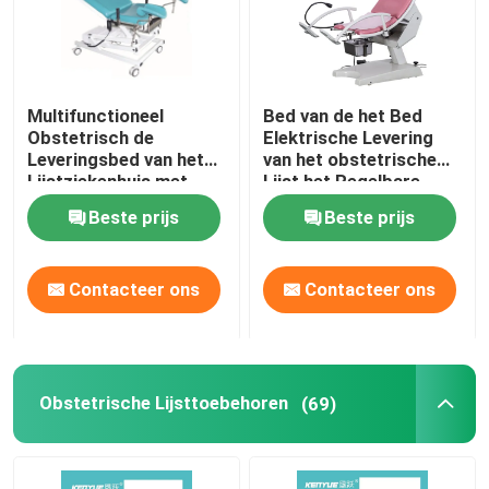
Multifunctioneel
Bed van de het Bed
Obstetrisch de
Elektrische Levering
Leveringsbed van het
van het obstetrische
Lijstziekenhuis met
Lijst het Regelbare
Rem 5 Duimbevers
Gynaecologische
Beste prijs
Beste prijs
Onderzoek
Contacteer ons
Contacteer ons
Obstetrische Lijsttoebehoren
(69)