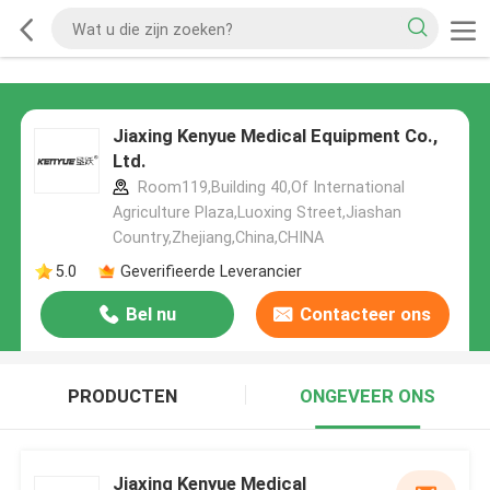
Jiaxing Kenyue Medical Equipment Co.,
Ltd.
Room119,Building 40,Of International
Agriculture Plaza,Luoxing Street,Jiashan
Country,Zhejiang,China,CHINA
5.0
Geverifieerde Leverancier
Bel nu
Contacteer ons
PRODUCTEN
ONGEVEER ONS
Jiaxing Kenyue Medical