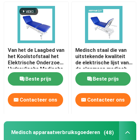
De Toebehoren van het het ziekenhuisbed
algemeen medisch onderzoeklaag
Van het de Laagbed van
Medisch staal die van
Medisch apparaatverbruiksgoederen
het Koolstofstaal het
uitstekende kwaliteit
Elektrische Onderzoek
de elektrische lijst van
Hydraulische Medische
de algemeen medisch
Blauw
onderzoeklaag
De voederbak van de het ziekenhuisbaby
Beste prijs
Beste prijs
bespuiten
Elektrisch Verzorgingsbed
Contacteer ons
Contacteer ons
Handleiding ziekenhuisbed
Medisch apparaatverbruiksgoederen
(48)
Het Karretje van de noodsituatiebrancard