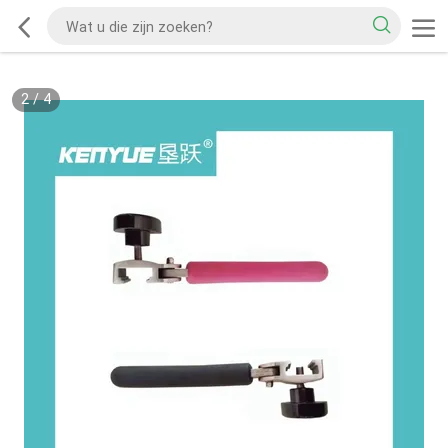
2
/
4