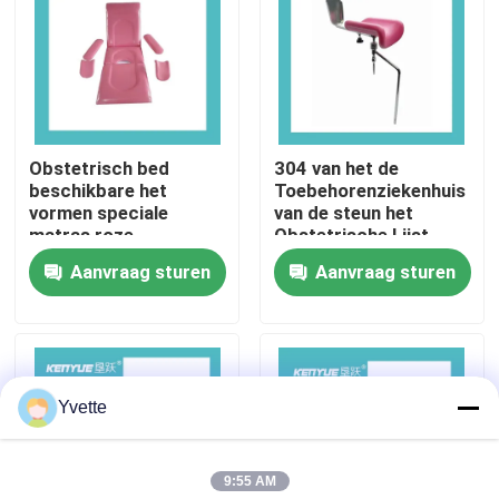
Fabriekstocht
Kwaliteitscontrole
Obstetrisch bed
304 van het de
beschikbare het
Toebehorenziekenhuis
Neem contact met ons op
vormen speciale
van de steun het
matras roze
Obstetrische Lijst
gynaecologie
Roze van de het
Aanvraag sturen
Aanvraag sturen
Nieuws
Beenhouder
Gevallen
Yvette
het bed van de het ziekenhuislevering
9:55 AM
Obstetrische Lijsttoebehoren