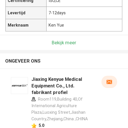
Certificering
ISO,CE
Levertijd
7-12days
Merknaam
Ken Yue
Bekijk meer
ONGEVEER ONS
Jiaxing Kenyue Medical
Equipment Co., Ltd.
fabrikant profiel
Room119,Building 40,Of
International Agriculture
Plaza,Luoxing Street,Jiashan
Country,Zhejiang,China ,CHINA
5.0