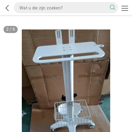
2
/
6