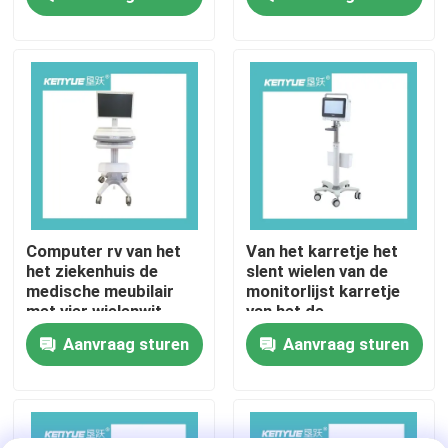
witte ABS
Fabriekstocht
Kwaliteitscontrole
Neem contact met ons op
Nieuws
Computer rv van het
Van het karretje het
het ziekenhuis de
slent wielen van de
medische meubilair
monitorlijst karretje
Gevallen
met vier wielenwit
van het de
computerwerkstation
Aanvraag sturen
Aanvraag sturen
het bed van de het ziekenhuislevering
Obstetrische Lijsttoebehoren