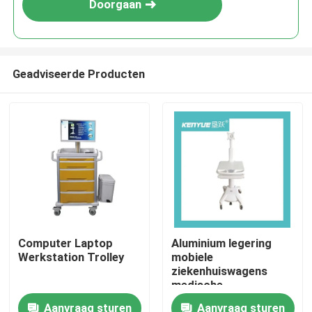
Doorgaan
Geadviseerde Producten
Huis
Computer Laptop
Aluminium legering
Werkstation Trolley
mobiele
Producten
ziekenhuiswagens
medische
computerwagens
Aanvraag sturen
Aanvraag sturen
Over ons