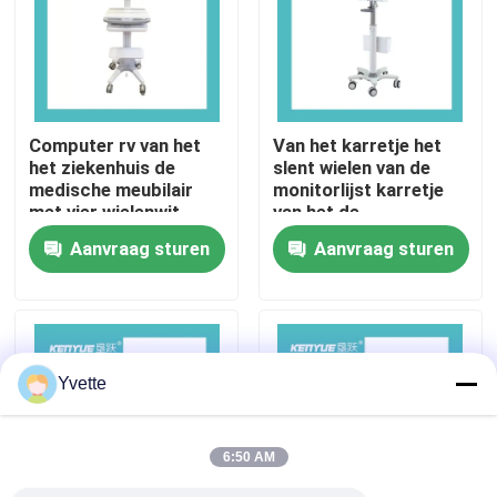
Fabriekstocht
Kwaliteitscontrole
Computer rv van het
Van het karretje het
het ziekenhuis de
slent wielen van de
medische meubilair
monitorlijst karretje
Neem contact met ons op
met vier wielenwit
van het de
computerwerkstation
Aanvraag sturen
Aanvraag sturen
Nieuws
Gevallen
Yvette
het bed van de het ziekenhuislevering
6:50 AM
Obstetrische Lijsttoebehoren