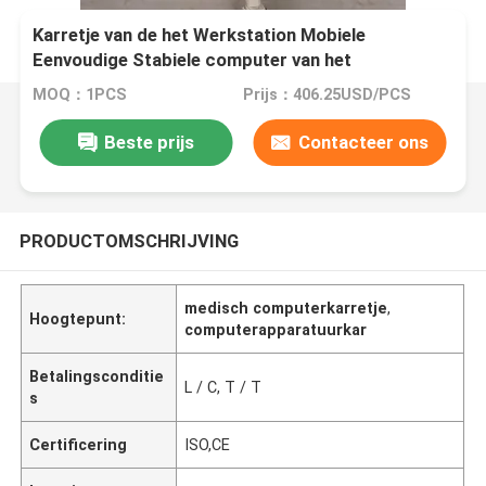
Karretje van de het Werkstation Mobiele
Eenvoudige Stabiele computer van het
laboratorium het Medische Ziekenhuis
MOQ：1PCS
Prijs：406.25USD/PCS
Beste prijs
Contacteer ons
PRODUCTOMSCHRIJVING
medisch computerkarretje
,
Hoogtepunt:
computerapparatuurkar
Betalingsconditie
L / C, T / T
s
Certificering
ISO,CE