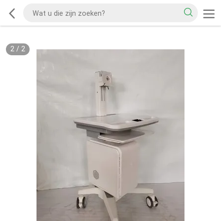
2
/
2