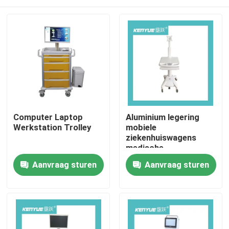
Computer Laptop
Aluminium legering
Werkstation Trolley
mobiele
ziekenhuiswagens
medische
computerwagens
Huis
Aanvraag sturen
Aanvraag sturen
witte ABS
Producten
Over ons