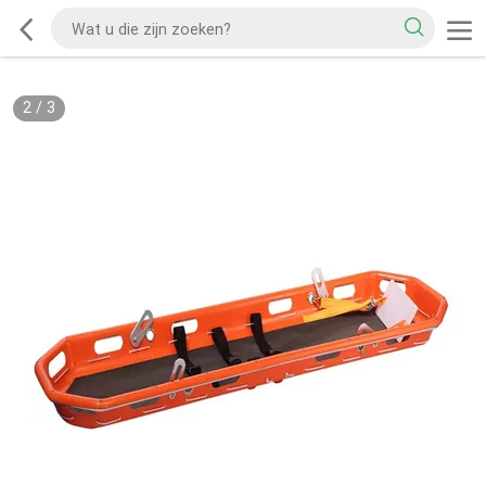
2
/
3