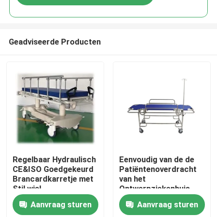
Geadviseerde Producten
Huis
Regelbaar Hydraulisch
Eenvoudig van de de
CE&ISO Goedgekeurd
Patiëntenoverdracht
Brancardkarretje met
van het
Producten
Stil wiel
Ontwerpziekenhuis
van het het
Aanvraag sturen
Aanvraag sturen
Karretjealuminium de
Over ons