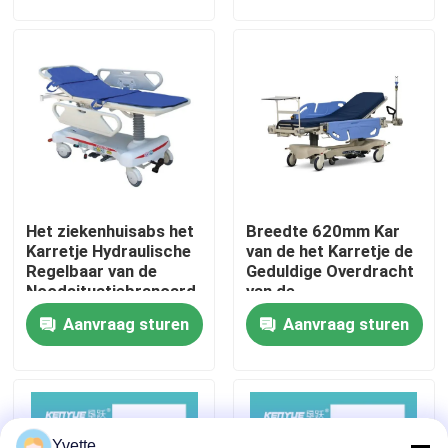
Legeringsmateriaal
Fabriekstocht
Kwaliteitscontrole
Neem contact met ons op
Het ziekenhuisabs het
Breedte 620mm Kar
Nieuws
Karretje Hydraulische
van de het Karretje de
Regelbaar van de
Geduldige Overdracht
Noodsituatiebrancard
van de
Gevallen
voor Geduldige
Noodsituatiebrancard
Aanvraag sturen
Aanvraag sturen
Overdracht
Multi - Functioneel
Noodsituatie Medisch
Karretje
het bed van de het ziekenhuislevering
Obstetrische Lijsttoebehoren
Yvette