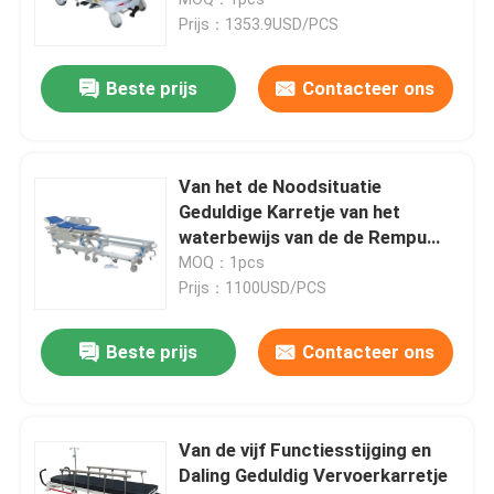
Prijs：1353.9USD/PCS
Beste prijs
Contacteer ons
Van het de Noodsituatie
Geduldige Karretje van het
waterbewijs van de de Rempu
Dekking Centrale het
MOQ：1pcs
Vervoerskar
Prijs：1100USD/PCS
Huis
Beste prijs
Contacteer ons
Producten
Van de vijf Functiesstijging en
Daling Geduldig Vervoerkarretje
Over ons