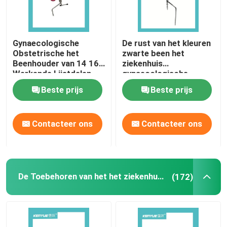
Gynaecologische
De rust van het kleuren
Obstetrische het
zwarte been het
Beenhouder van 14 16
ziekenhuis
Werkende Lijstdelen
gynaecologische
speciale geschikt voor
Beste prijs
Beste prijs
zwangere vrouwen
Contacteer ons
Contacteer ons
De Toebehoren van het het ziekenhuisbed
(172)