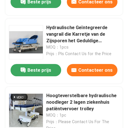
Beste prijs
Contacteer ons
Hydraulische Geïntegreerde
vangrail die Karretje van de
Zijsporen het Geduldige
Overdracht roteren
MOQ：1pcs
Prijs：Pls Contact Us for the Price
Beste prijs
Contacteer ons
Hoogteverstelbare hydraulische
noodleger 2 lagen ziekenhuis
patiëntvervoer trolley
MOQ：1pc
Prijs：Please Contact Us For The