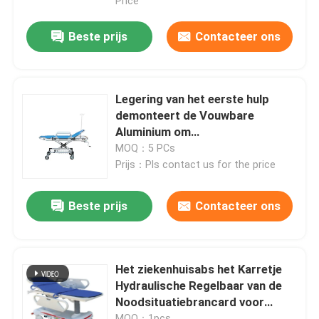
Price
Beste prijs
Contacteer ons
Legering van het eerste hulp
demonteert de Vouwbare
Aluminium om
Noodsituatiekarretje te
MOQ：5 PCs
gebruiken
Prijs：Pls contact us for the price
Beste prijs
Contacteer ons
Het ziekenhuisabs het Karretje
Hydraulische Regelbaar van de
Noodsituatiebrancard voor
Geduldige Overdracht
MOQ：1pcs