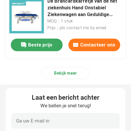
De Brancardkarretje van de het
ziekenhuis Hand Onstabiel
Ziekenwagen aan Geduldige
De Toebehoren van het het ziekenhuisbed
Vervoer
MOQ：1 stuk
Prijs：pls contact me by email
algemeen medisch onderzoeklaag
Beste prijs
Contacteer ons
Medisch apparaatverbruiksgoederen
De voederbak van de het ziekenhuisbaby
Bekijk meer
Elektrisch Verzorgingsbed
Laat een bericht achter
We bellen je snel terug!
Handleiding ziekenhuisbed
Het Karretje van de noodsituatiebrancard