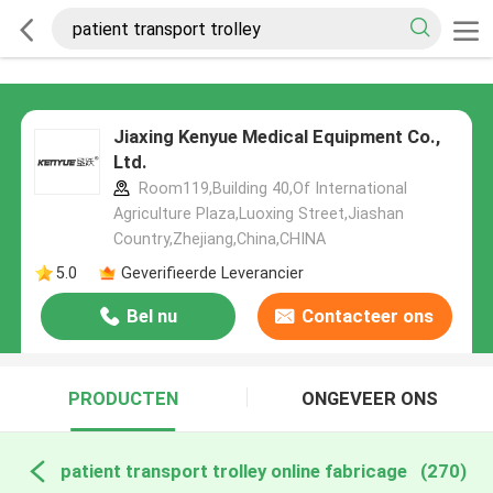
Jiaxing Kenyue Medical Equipment Co.,
Ltd.
Room119,Building 40,Of International
Agriculture Plaza,Luoxing Street,Jiashan
Country,Zhejiang,China,CHINA
5.0
Geverifieerde Leverancier
Bel nu
Contacteer ons
PRODUCTEN
ONGEVEER ONS
patient transport trolley online fabricage
(270)