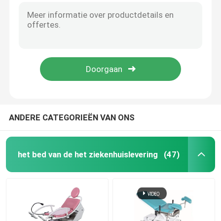
Lineair Actuator Controlemechanisme
medisch instrumentenkarretje
Het Karretje van het computerwerkstation
ANDERE CATEGORIEËN VAN ONS
IV Pool-Toebehoren
Medische Karretjekar
het bed van de het ziekenhuislevering
(47)
Het dienbladlijst van het het ziekenhuisbed
Regelbaar Bad Seat