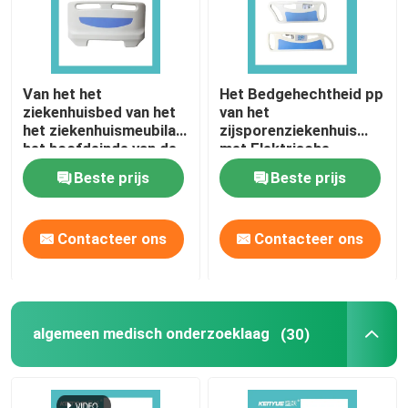
Van het het
Het Bedgehechtheid pp
ziekenhuisbed van het
van het
het ziekenhuismeubilair
zijsporenziekenhuis
het hoofdeinde van de
met Elektrische
de delen bule kleur voor
Drukknop Multifunctie
Beste prijs
Beste prijs
medicalbed
Contacteer ons
Contacteer ons
algemeen medisch onderzoeklaag
(30)