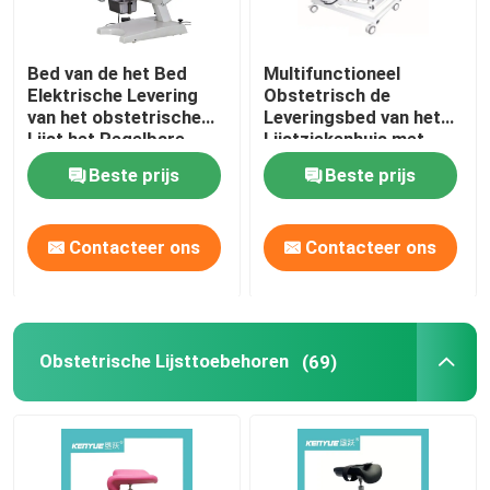
Het ziekenhuis het Wachten Gebiedsstoelen
Bed van de het Bed
Multifunctioneel
Elektrische Levering
Obstetrisch de
Impuls Oximeter en Zuurstofconcentrator
van het obstetrische
Leveringsbed van het
Lijst het Regelbare
Lijstziekenhuis met
Gynaecologische
Rem 5 Duimbevers
Beste prijs
Beste prijs
Onderzoek
Contacteer ons
Contacteer ons
Obstetrische Lijsttoebehoren
(69)