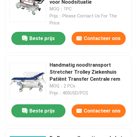
voor Noodsituatie
MOQ：1PC
Prijs：Please Contact Us For The
Fabriekstocht
Price
Kwaliteitscontrole
Beste prijs
Contacteer ons
Neem contact met ons op
Handmatig noodtransport
Stretcher Trolley Ziekenhuis
Nieuws
Patiënt Transfer Centrale rem
MOQ：2 PCs
Prijs：400USD/PCS
Gevallen
Beste prijs
Contacteer ons
het bed van de het ziekenhuislevering
Obstetrische Lijsttoebehoren