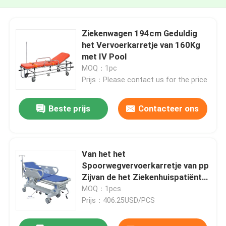
Ziekenwagen 194cm Geduldig
het Vervoerkarretje van 160Kg
met IV Pool
MOQ：1pc
Prijs：Please contact us for the price
Beste prijs
Contacteer ons
Van het het
Spoorwegvervoerkarretje van pp
Zijvan de het Ziekenhuispatiënt
van de de
MOQ：1pcs
Overdrachtnoodsituatie de
Prijs：406.25USD/PCS
Brancardkarretje