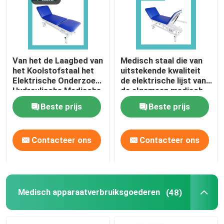
Van het de Laagbed van
Medisch staal die van
het Koolstofstaal het
uitstekende kwaliteit
Elektrische Onderzoek
de elektrische lijst van
Hydraulische Medische
de algemeen medisch
Blauw
onderzoeklaag
Beste prijs
Beste prijs
bespuiten
Contacteer ons
Contacteer ons
Medisch apparaatverbruiksgoederen
(48)