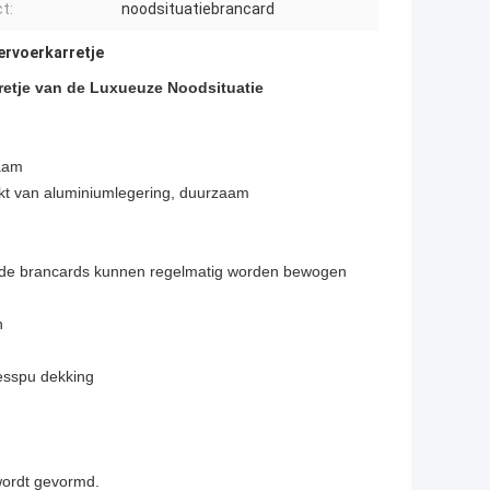
t:
noodsituatiebrancard
ervoerkarretje
retje van de Luxueuze Noodsituatie
zaam
kt van aluminiumlegering, duurzaam
n de brancards kunnen regelmatig worden bewogen
n
nesspu dekking
 wordt gevormd.