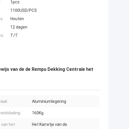
:
1pcs
1100USD/PCS
s:
Houten
12 dagen
es:
T/T
ewijs van de de Rempu Dekking Centrale het
iaal:
Aluminiumlegering
heidslading:
160Kg
 van het
Het Karretje van de