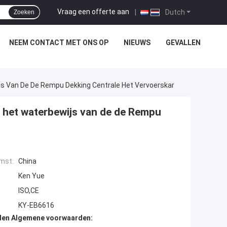
Vraag een offerte aan
|
Dutch
Zoeken
NEEM CONTACT MET ONS OP
NIEUWS
GEVALLEN
js Van De De Rempu Dekking Centrale Het Vervoerskar
n het waterbewijs van de de Rempu
mst:
China
Ken Yue
ISO,CE
KY-EB6616
den Algemene voorwaarden: