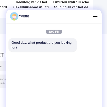
Geduldig van de het
Luxuriou Hydraulische
card
Ziekenhuisnoodsituatie
Stijging en van het de
het
van de Overdrachtkar
Karziekenhuis van de
Yvette
we pp
de Brancardkarretje
Dalingsbrancard de
e de
met Met lange
Noodsituatieoverdracht
ancard
levensuur
3:02 PM
Good day, what product are you looking 
for?
T BERICHT ACHTER