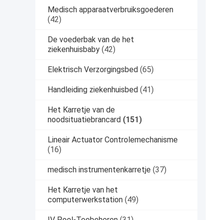
Medisch apparaatverbruiksgoederen
(42)
De voederbak van de het
ziekenhuisbaby
(42)
Elektrisch Verzorgingsbed
(65)
Handleiding ziekenhuisbed
(41)
Het Karretje van de
noodsituatiebrancard
(151)
Lineair Actuator Controlemechanisme
(16)
medisch instrumentenkarretje
(37)
Het Karretje van het
computerwerkstation
(49)
IV Pool-Toebehoren
(31)