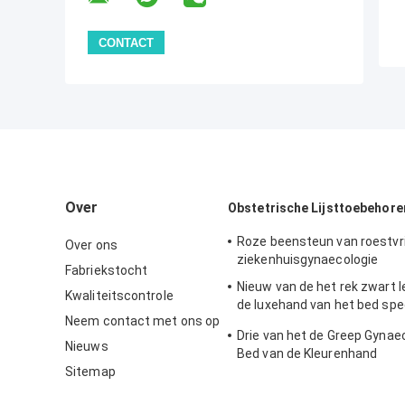
Over
Obstetrische Lijsttoebehore
Roze beensteun van roestvrij
Over ons
ziekenhuisgynaecologie
Fabriekstocht
Nieuw van de het rek zwart l
Kwaliteitscontrole
de luxehand van het bed spe
Neem contact met ons op
toebehoren de handrek
Drie van het de Greep Gynae
Nieuws
Bed van de Kleurenhand
Sitemap
ToebehorenGietijzer