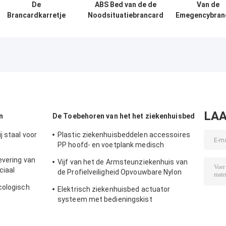
De
ABS Bed van de de
Van de
Brancardkarretje
Noodsituatiebrancard
Emegencybran
van de het
van het Leuningen het
van Trollery 
ziekenhuis
Mechanische
Geduldige Blau
Hydraulisch
Onstabiele Medische
Zijspoor van d
Noodsituatie
Vervoer Geduldige
Noodsituatiebr
Medisch voor
Patiënten
LAA
n
De Toebehoren van het het ziekenhuisbed
 staal voor
Plastic ziekenhuisbeddelen accessoires
PP hoofd- en voetplank medisch
beddelen
evering van
Vijf van het de Armsteunziekenhuis van
ciaal
de Profielveiligheid Opvouwbare Nylon
het Bedtoebehoren
cologisch
Elektrisch ziekenhuisbed actuator
systeem met bedieningskist
handcontroller