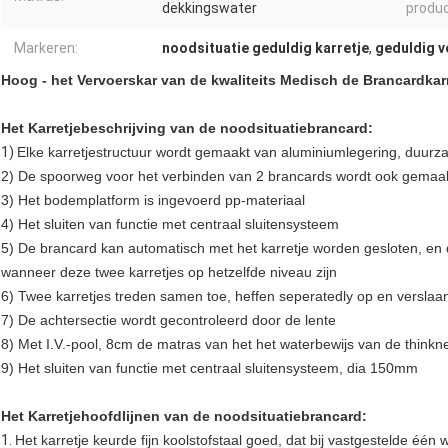
dekkingswater
produc
Markeren:
noodsituatie geduldig karretje
,
geduldig v
Hoog - het Vervoerskar van de kwaliteits Medisch de Brancardkar
Het Karretjebeschrijving van de noodsituatiebrancard:
1)
Elke karretjestructuur wordt gemaakt van aluminiumlegering, duur
2)
De spoorweg voor het verbinden van 2 brancards wordt ook gemaa
3)
Het bodemplatform is ingevoerd pp-materiaal
4)
Het sluiten van functie met centraal sluitensysteem
5)
De brancard kan automatisch met het karretje worden gesloten, e
wanneer deze twee karretjes op hetzelfde niveau zijn
6)
Twee karretjes treden samen toe, heffen seperatedly op en verslaa
7)
De achtersectie wordt gecontroleerd door de lente
8)
Met I.V.-pool, 8cm de matras van het het waterbewijs van de think
9)
Het sluiten van functie met centraal sluitensysteem, dia 150mm
Het Karretjehoofdlijnen van de noodsituatiebrancard:
1.
Het karretje keurde fijn koolstofstaal goed, dat bij vastgestelde één