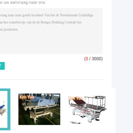
ur uw aanvraag naar ons
(
0
/ 3000)