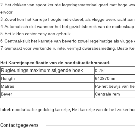
2.
Het dokken van spoor keurde legeringsmateriaal goed met hoge weer
ervoor.
3.
Zowel kon het karretje hoogte individueel, als vlugge overdracht aan
4.
Automatisch slot wanneer het het gezichtsbereik van de moibeslaap 
5.
Het leiden castor.easy aan gebruik.
6.
Centraal-sluit het karretje van beverfo zowel regelmatige als vlugge 
7.
Gemaakt voor werkende ruimte, vermijd dwarsbesmetting, Beste Ke
Het Karretjespecificatie van de noodsituatiebrancard:
Rugleunings maximum stijgende hoek
0-75°
Hength
640970mm
Matras
Pu-het bewijs van he
Bever
Centrale rem
,
label:
noodsituatie geduldig karretje
Het karretje van de het ziekenh
Contactgegevens