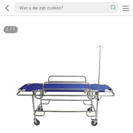
1
/
1