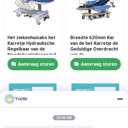
Fabriekstocht
Kwaliteitscontrole
Het ziekenhuisabs het
Breedte 620mm Kar
Karretje Hydraulische
van de het Karretje de
Regelbaar van de
Geduldige Overdracht
Neem contact met ons op
Noodsituatiebrancard
van de
voor Geduldige
Noodsituatiebrancard
Aanvraag sturen
Aanvraag sturen
Overdracht
Multi - Functioneel
Nieuws
Noodsituatie Medisch
Karretje
Gevallen
Yvette
het bed van de het ziekenhuislevering
10:49 AM
Obstetrische Lijsttoebehoren