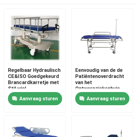
Regelbaar Hydraulisch
Eenvoudig van de de
CE&ISO Goedgekeurd
Patiëntenoverdracht
Brancardkarretje met
van het
Stil wiel
Ontwerpziekenhuis
van het het
Huis
Aanvraag sturen
Aanvraag sturen
Karretjealuminium de
Legeringsmateriaal
Producten
Over ons