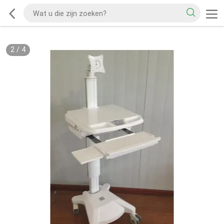
2
/
4