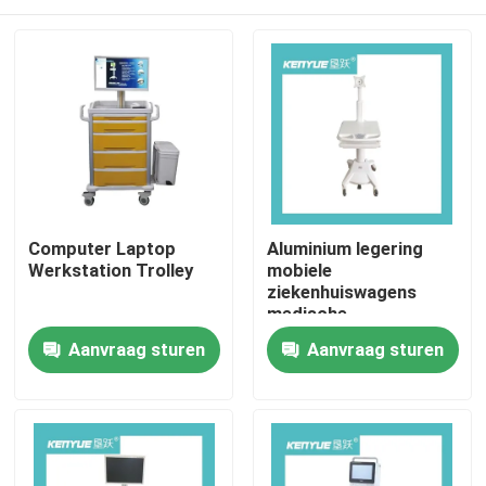
Computer Laptop
Aluminium legering
Werkstation Trolley
mobiele
ziekenhuiswagens
medische
computerwagens
Huis
Aanvraag sturen
Aanvraag sturen
witte ABS
Producten
Over ons