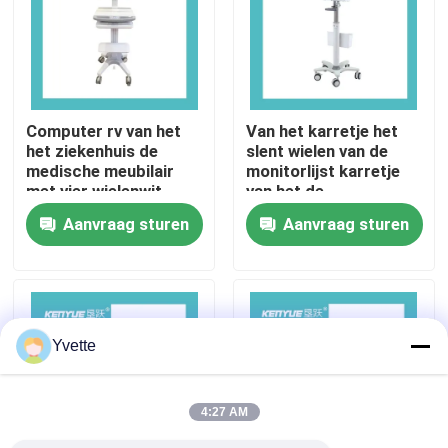
Fabriekstocht
Kwaliteitscontrole
Computer rv van het
Van het karretje het
het ziekenhuis de
slent wielen van de
medische meubilair
monitorlijst karretje
Neem contact met ons op
met vier wielenwit
van het de
computerwerkstation
Aanvraag sturen
Aanvraag sturen
Nieuws
Gevallen
Yvette
het bed van de het ziekenhuislevering
4:27 AM
Obstetrische Lijsttoebehoren