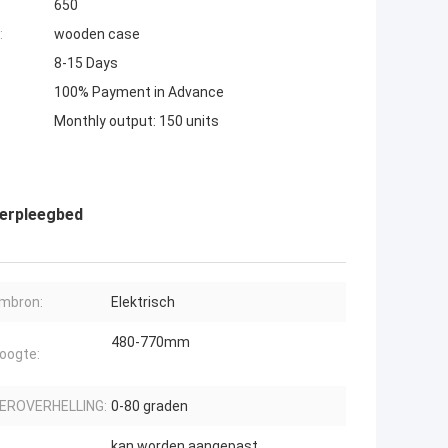
650
:
wooden case
8-15 Days
100% Payment in Advance
Monthly output: 150 units
verpleegbed
mbron:
Elektrisch
480-770mm
oogte:
EROVERHELLING:
0-80 graden
kan worden aangepast