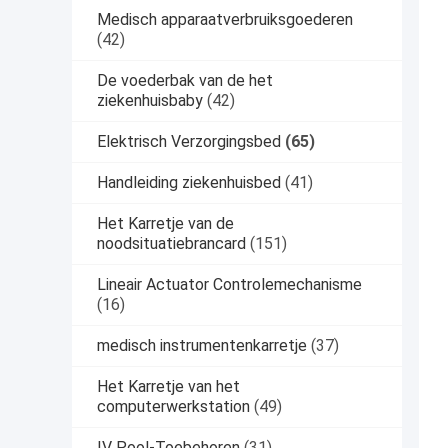
Medisch apparaatverbruiksgoederen
(42)
De voederbak van de het
ziekenhuisbaby
(42)
Elektrisch Verzorgingsbed
(65)
Handleiding ziekenhuisbed
(41)
Het Karretje van de
noodsituatiebrancard
(151)
Lineair Actuator Controlemechanisme
(16)
medisch instrumentenkarretje
(37)
Het Karretje van het
computerwerkstation
(49)
IV Pool-Toebehoren
(31)