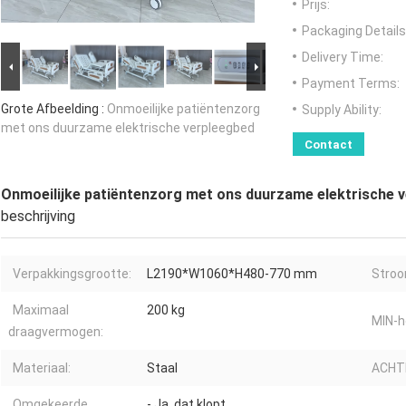
Prijs:
Packaging Details
Delivery Time:
Payment Terms:
Grote Afbeelding :
Onmoeilijke patiëntenzorg
Supply Ability:
met ons duurzame elektrische verpleegbed
Contact
Onmoeilijke patiëntenzorg met ons duurzame elektrische 
beschrijving
Verpakkingsgrootte:
L2190*W1060*H480-770 mm
Stroo
Maximaal
200 kg
MIN-h
draagvermogen:
Materiaal:
Staal
ACHT
Omgekeerde
- Ja, dat klopt.