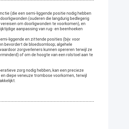
nctie (die een semi-liggende positie nodig hebben
doorligwonden (ouderen die langdurig bedlegerig
er vereisen om doorligwonden te voorkomen), en
ijktijdige aanpassing van rug- en beenhoeken
emi-liggende en zittende posities (bijv. voor
 en bevordert de bloedsomloop; algehele
waardoor zorgverleners kunnen opereren terwijl ze
rminderd) of om de hoogte van een rolstoel aan te
eratieve zorg nodig hebben, kan een precieze
es en diepe veneuze trombose voorkomen, terwijl
kkelijkt.