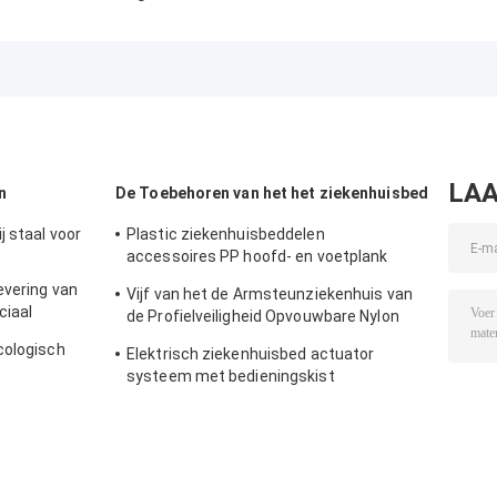
van het vijf
Verzorgingsbed
Oudere Omker
Functiesziekenhuis
met Centraal
250kg Elektrisc
ICU Patiënt van het
Sluitenwitmetaal
van de
het Bed
Verzorgingsthu
Verpleeghuis
LAA
n
De Toebehoren van het het ziekenhuisbed
 staal voor
Plastic ziekenhuisbeddelen
accessoires PP hoofd- en voetplank
medisch beddelen
evering van
Vijf van het de Armsteunziekenhuis van
ciaal
de Profielveiligheid Opvouwbare Nylon
het Bedtoebehoren
cologisch
Elektrisch ziekenhuisbed actuator
systeem met bedieningskist
handcontroller