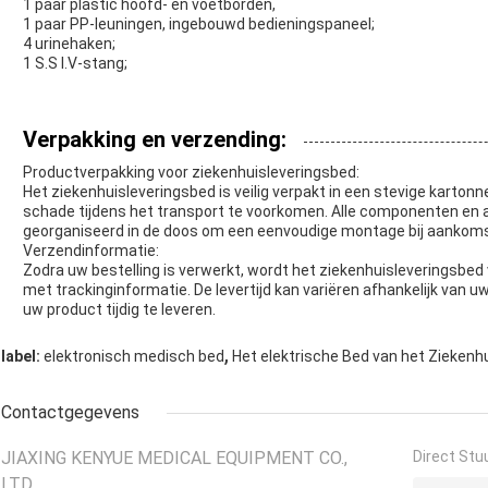
1 paar plastic hoofd- en voetborden,
1 paar PP-leuningen, ingebouwd bedieningspaneel;
4 urinehaken;
1 S.S I.V-stang;
Verpakking en verzending:
Productverpakking voor ziekenhuisleveringsbed:
Het ziekenhuisleveringsbed is veilig verpakt in een stevige kart
schade tijdens het transport te voorkomen. Alle componenten en a
georganiseerd in de doos om een ​​eenvoudige montage bij aankom
Verzendinformatie:
Zodra uw bestelling is verwerkt, wordt het ziekenhuisleveringsb
met trackinginformatie. De levertijd kan variëren afhankelijk van 
uw product tijdig te leveren.
,
label:
elektronisch medisch bed
Het elektrische Bed van het Ziekenh
Contactgegevens
JIAXING KENYUE MEDICAL EQUIPMENT CO.,
Direct Stu
LTD.