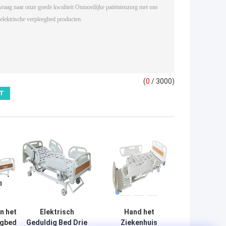
(
0
/ 3000)
n het
Elektrisch
Hand het
rgbed
Geduldig Bed Drie
Ziekenhuis