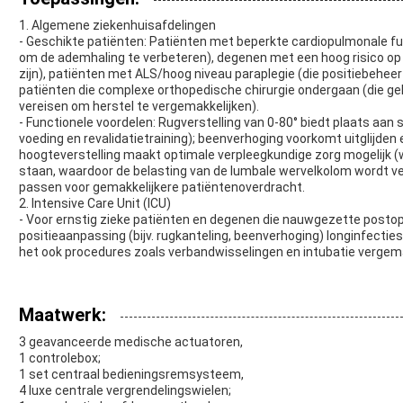
1. Algemene ziekenhuisafdelingen
- Geschikte patiënten: Patiënten met beperkte cardiopulmonale fu
om de ademhaling te verbeteren), degenen met een hoog risico op 
zijn), patiënten met ALS/hoog niveau paraplegie (die positiebehe
patiënten die complexe orthopedische chirurgie ondergaan (die gel
vereisen om herstel te vergemakkelijken).
- Functionele voordelen: Rugverstelling van 0-80° biedt plaats aan s
voeding en revalidatietraining); beenverhoging voorkomt uitglijden
hoogteverstelling maakt optimale verpleegkundige zorg mogelijk (
staan, waardoor de belasting van de lumbale wervelkolom wordt ve
passen voor gemakkelijkere patiëntenoverdracht.
2. Intensive Care Unit (ICU)
- Voor ernstig zieke patiënten en degenen die nauwgezette postop
positieaanpassing (bijv. rugkanteling, beenverhoging) longinfecti
het ook procedures zoals verbandwisselingen en intubatie vergema
Maatwerk:
3 geavanceerde medische actuatoren,
1 controlebox;
1 set centraal bedieningsremsysteem,
4 luxe centrale vergrendelingswielen;