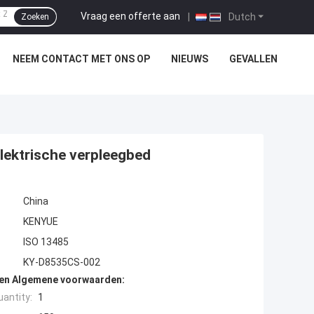
Vraag een offerte aan
|
Dutch
Zoeken
NEEM CONTACT MET ONS OP
NIEUWS
GEVALLEN
lektrische verpleegbed
China
KENYUE
ISO 13485
KY-D8535CS-002
den Algemene voorwaarden:
antity:
1