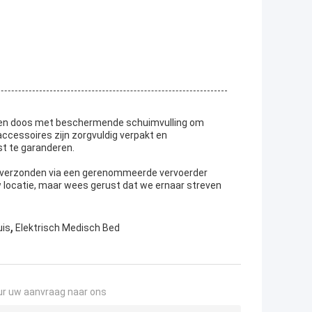
onnen doos met beschermende schuimvulling om
ccessoires zijn zorgvuldig verpakt en
st te garanderen.
ed verzonden via een gerenommeerde vervoerder
uw locatie, maar wees gerust dat we ernaar streven
,
uis
Elektrisch Medisch Bed
ur uw aanvraag naar ons