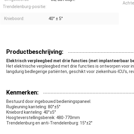
Achte
Trendelenburg-positie:
Knieboord:
40° ± 5°
Productbeschrijving:
Elektrisch verpleegbed met drie functies (met implanteerbaar b
Het elektrische verpleegbed met drie functies is ontworpen voor in
langdurig bedlegerige patiënten, geschikt voor ziekenhuis-ICU's, re
Kenmerken:
Bestuurd door ingebouwd bedieningspaneel.
Rugleuning kanteling: 80°±5°
Kniebord kanteling: 40°±5°
Hoogteverstellingsbereik: 480-770mm
Trendelenburg en anti-Trendelenburg: 15°±2°