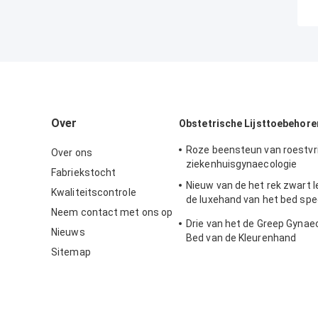
Over
Obstetrische Lijsttoebehore
Roze beensteun van roestvrij
Over ons
ziekenhuisgynaecologie
Fabriekstocht
Nieuw van de het rek zwart l
Kwaliteitscontrole
de luxehand van het bed spe
Neem contact met ons op
toebehoren de handrek
Drie van het de Greep Gynae
Nieuws
Bed van de Kleurenhand
Sitemap
ToebehorenGietijzer