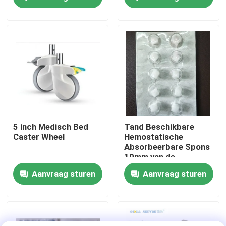
Fabriekstocht
Kwaliteitscontrole
Neem contact met ons op
Nieuws
5 inch Medisch Bed
Tand Beschikbare
Caster Wheel
Hemostatische
Absorbeerbare Spons
Gevallen
10mm van de
Sponsgelatine
Aanvraag sturen
Aanvraag sturen
het bed van de het ziekenhuislevering
Obstetrische Lijsttoebehoren