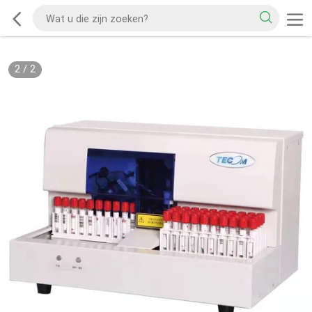
2
/
2