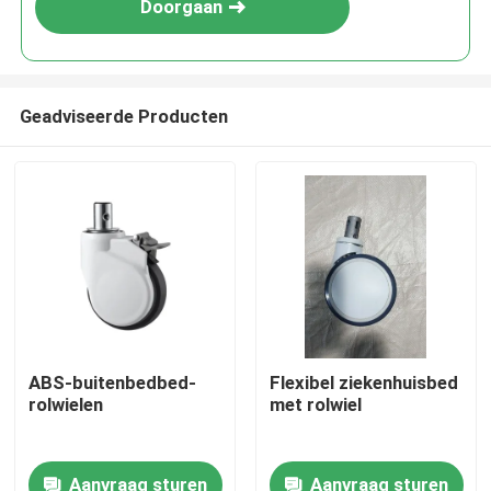
Doorgaan
Geadviseerde Producten
Huis
ABS-buitenbedbed-
Flexibel ziekenhuisbed
rolwielen
met rolwiel
Producten
Aanvraag sturen
Aanvraag sturen
Over ons