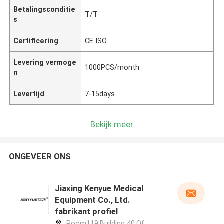
Betalingsconditie
T/T
s
Certificering
CE ISO
Levering vermoge
1000PCS/month
n
Levertijd
7-15days
Bekijk meer
ONGEVEER ONS
Jiaxing Kenyue Medical
Equipment Co., Ltd.
fabrikant profiel
Room119,Building 40,Of