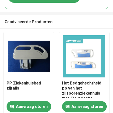
Geadviseerde Producten
Huis
PP Ziekenhuisbed
Het Bedgehechtheid
zijrails
pp van het
zijsporenziekenhuis
Producten
met Elektrische
Drukknop Multifunctie
Aanvraag sturen
Aanvraag sturen
Over ons