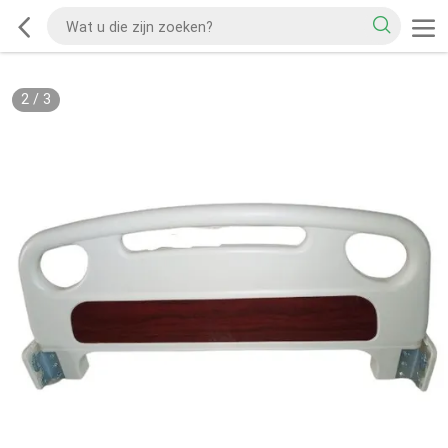
2
/
3