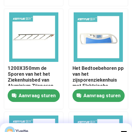
Fabriekstocht
Kwaliteitscontrole
Neem contact met ons op
1200X350mm de
Het Bedtoebehoren pp
Nieuws
Sporen van het het
van het
Ziekenhuisbed van
zijsporenziekenhuis
Aluminium Zijsporen
met Elektrische
Gevallen
voor Bejaarden
Drukknop Multifunctie
Aanvraag sturen
Aanvraag sturen
het bed van de het ziekenhuislevering
Obstetrische Lijsttoebehoren
Yvette