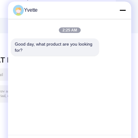
Voederbak van de
geboren van het
Yvette
het Ziekenhuisbaby,
het
Goedgekeurde het
Bedziekenhuis
e
Bedce van de het
van de Babykar de
Ziekenhuiszuigeling
Voederbak
2:25 AM
e
en ISO
Commercieel
Meubilair voor
Good day, what product are you looking 
y
Kliniek
for?
T BERICHT ACHTER