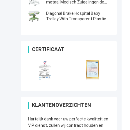
Infusietribune de Babybed
metaal Medisch Zuigelingen de
Voederbakbed
Diagonal Brake Hospital Baby
Trolley With Transparent Plastic
Basin
CERTIFICAAT
KLANTENOVERZICHTEN
Hartelijk dank voor uw perfecte kwaliteit en
VIP dienst, zullen wij contract houden en