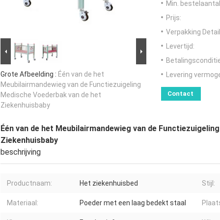
Min. bestelaantal
Prijs:
Verpakking Detail
Levertijd:
Betalingsconditi
Grote Afbeelding :
Één van de het
Levering vermog
Meubilairmandewieg van de Functiezuigeling
Contact
Medische Voederbak van de het
Ziekenhuisbaby
Één van de het Meubilairmandewieg van de Functiezuigelin
Ziekenhuisbaby
beschrijving
Productnaam:
Het ziekenhuisbed
Stijl:
Materiaal:
Poeder met een laag bedekt staal
Plaat