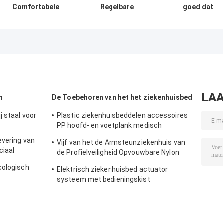
Comfortabele
Regelbare
goed dat
Bed van het
Bestuurder van
Pasgeboren
Ziekenhuisjonge
de het
Babybed,
geitjes met
Bedvoederbak
Lichtgewicht d
Metaal Siderails
van het Babykind
Wiegmeubilair
met Wiel in Roze
verzorgt van d
het
Ziekenhuisbab
LAA
n
De Toebehoren van het het ziekenhuisbed
 staal voor
Plastic ziekenhuisbeddelen accessoires
PP hoofd- en voetplank medisch
beddelen
evering van
Vijf van het de Armsteunziekenhuis van
ciaal
de Profielveiligheid Opvouwbare Nylon
het Bedtoebehoren
cologisch
Elektrisch ziekenhuisbed actuator
systeem met bedieningskist
handcontroller