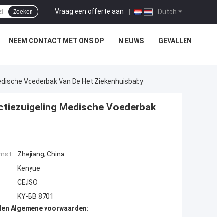
Vraag een offerte aan
|
Dutch
Zoeken
NEEM CONTACT MET ONS OP
NIEUWS
GEVALLEN
edische Voederbak Van De Het Ziekenhuisbaby
ctiezuigeling Medische Voederbak
mst:
Zhejiang, China
Kenyue
CE;ISO
KY-BB 8701
den Algemene voorwaarden: