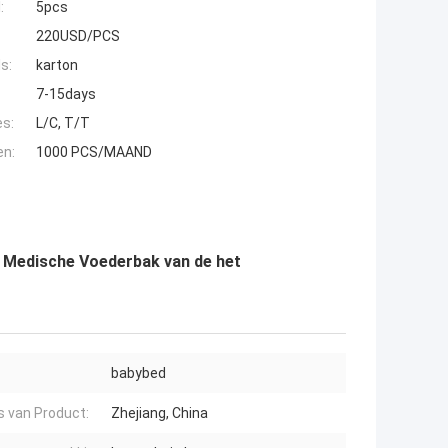
:
5pcs
220USD/PCS
s:
karton
7-15days
es:
L/C, T/T
en:
1000 PCS/MAAND
g Medische Voederbak van de het
babybed
s van Product:
Zhejiang, China