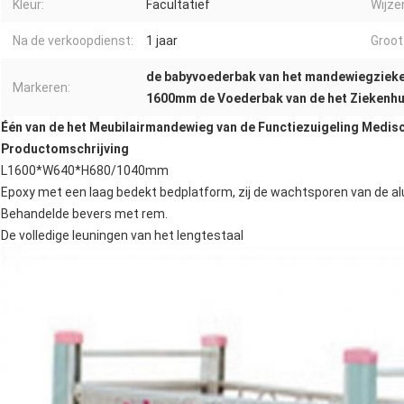
Kleur:
Facultatief
Wijze
Na de verkoopdienst:
1 jaar
Groot
de babyvoederbak van het mandewiegziek
Markeren:
1600mm de Voederbak van de het Ziekenhu
Één van de het Meubilairmandewieg van de Functiezuigeling Medis
Productomschrijving
L1600*W640*H680/1040mm
Epoxy met een laag bedekt bedplatform, zij de wachtsporen van de a
Behandelde bevers met rem.
De volledige leuningen van het lengtestaal