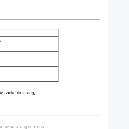
s
,
het ziekenhuisrang
ur uw aanvraag naar ons