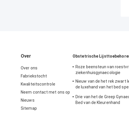
Over
Obstetrische Lijsttoebehore
Roze beensteun van roestvrij
Over ons
ziekenhuisgynaecologie
Fabriekstocht
Nieuw van de het rek zwart l
Kwaliteitscontrole
de luxehand van het bed spe
Neem contact met ons op
toebehoren de handrek
Drie van het de Greep Gynae
Nieuws
Bed van de Kleurenhand
Sitemap
ToebehorenGietijzer