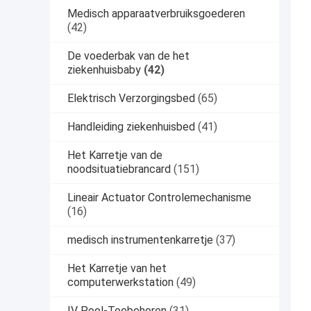
Medisch apparaatverbruiksgoederen
(42)
De voederbak van de het
ziekenhuisbaby
(42)
Elektrisch Verzorgingsbed
(65)
Handleiding ziekenhuisbed
(41)
Het Karretje van de
noodsituatiebrancard
(151)
Lineair Actuator Controlemechanisme
(16)
medisch instrumentenkarretje
(37)
Het Karretje van het
computerwerkstation
(49)
IV Pool-Toebehoren
(31)