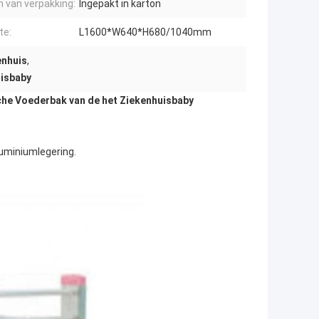
n van verpakking:
Ingepakt in karton
te:
L1600*W640*H680/1040mm
enhuis
,
isbaby
che Voederbak van de het Ziekenhuisbaby
luminiumlegering.