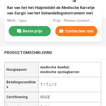
Kar van het het Hulpmiddel de Medische Karretje
van Surgic van het behandelingsinstrument met
Één Ladenroestvrij staal
MOQ：1pcs
Prijs：Please Contact Us For The Price
Beste prijs
Contacteer ons
PRODUCTOMSCHRIJVING
medische duwkar
,
Hoogtepunt:
medische opslagkarren
Betalingsconditie
T / T, L / C
s
Certificering
ISO,CE