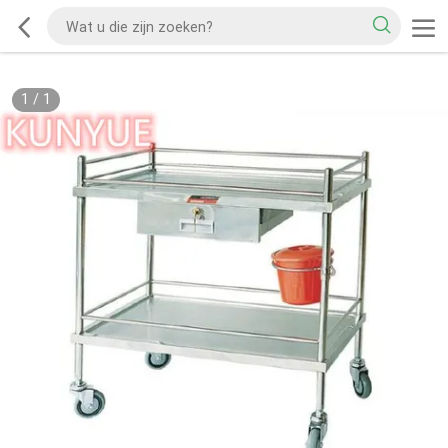
1
/
1