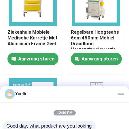
Fabriekstocht
Ziekenhuis Mobiele
Regelbare Hoogteabs
Kwaliteitscontrole
Medische Karretje Met
6cm 450mm Mobiel
Aluminium Frame Geel
Draadloos
Verzorgingskarretje
Neem contact met ons op
Aanvraag sturen
Aanvraag sturen
Nieuws
Gevallen
Yvette
het bed van de het ziekenhuislevering
12:40 PM
Obstetrische Lijsttoebehoren
Good day, what product are you looking 