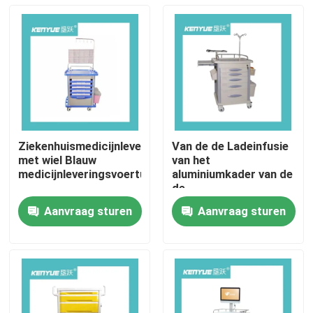
Ziekenhuismedicijnleveringsvoertuig
Van de de Ladeinfusie
met wiel Blauw
van het
medicijnleveringsvoertuig
aluminiumkader van de
de
Functieverpleegster
Aanvraag sturen
Aanvraag sturen
ABS 960mm
Huis
Noodsituatie
Medische Kar
Producten
Over ons