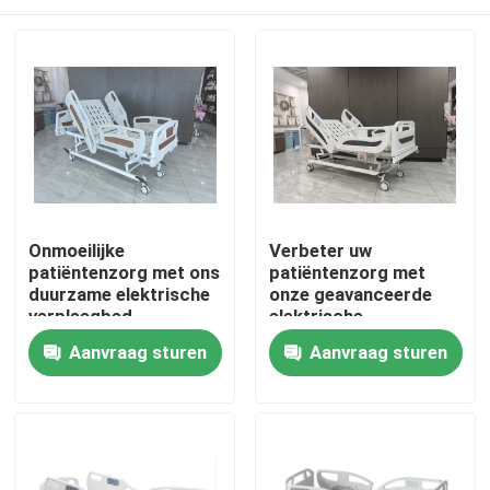
Onmoeilijke
Verbeter uw
patiëntenzorg met ons
patiëntenzorg met
duurzame elektrische
onze geavanceerde
verpleegbed
elektrische
verpleegbed
Huis
Aanvraag sturen
Aanvraag sturen
Producten
Over ons