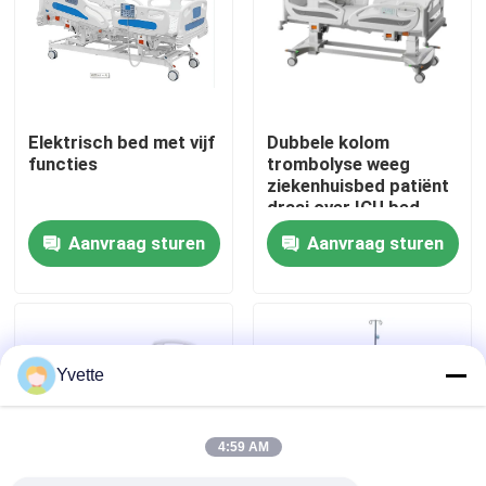
Fabriekstocht
Kwaliteitscontrole
Elektrisch bed met vijf
Dubbele kolom
functies
trombolyse weeg
ziekenhuisbed patiënt
Neem contact met ons op
draai over ICU bed
Aanvraag sturen
Aanvraag sturen
Nieuws
Gevallen
Yvette
het bed van de het ziekenhuislevering
4:59 AM
Obstetrische Lijsttoebehoren