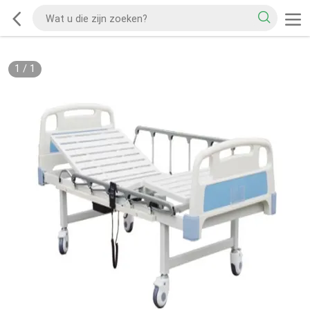
1
/
1