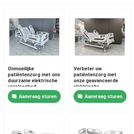
Onmoeilijke
Verbeter uw
patiëntenzorg met ons
patiëntenzorg met
duurzame elektrische
onze geavanceerde
verpleegbed
elektrische
verpleegbed
Huis
Aanvraag sturen
Aanvraag sturen
Producten
Over ons