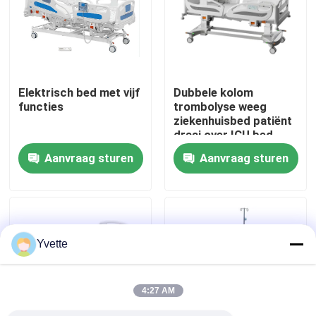
Fabriekstocht
Kwaliteitscontrole
Elektrisch bed met vijf
Dubbele kolom
functies
trombolyse weeg
ziekenhuisbed patiënt
Neem contact met ons op
draai over ICU bed
Aanvraag sturen
Aanvraag sturen
Nieuws
Gevallen
Yvette
het bed van de het ziekenhuislevering
4:27 AM
Obstetrische Lijsttoebehoren