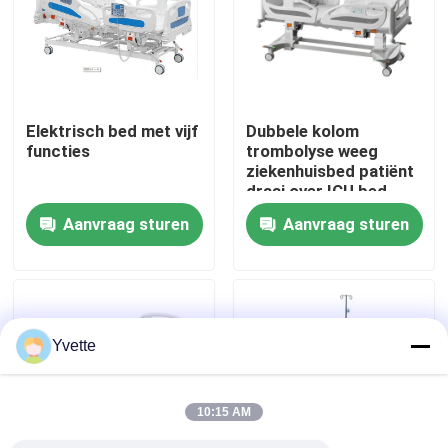
Fabriekstocht
Kwaliteitscontrole
Elektrisch bed met vijf
Dubbele kolom
functies
trombolyse weeg
ziekenhuisbed patiënt
Neem contact met ons op
draai over ICU bed
Aanvraag sturen
Aanvraag sturen
Nieuws
Gevallen
Yvette
het bed van de het ziekenhuislevering
10:15 AM
Obstetrische Lijsttoebehoren