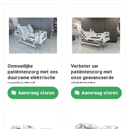
Onmoeilijke
Verbeter uw
patiëntenzorg met ons
patiëntenzorg met
duurzame elektrische
onze geavanceerde
verpleegbed
elektrische
verpleegbed
Huis
Aanvraag sturen
Aanvraag sturen
Producten
Over ons