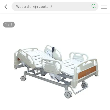
1
/
1