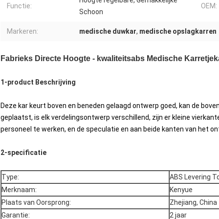
Hoogte regelbare, Gemakkelijke
Functie:
OEM:
Schoon
Markeren:
medische duwkar
,
medische opslagkarren
Fabrieks Directe Hoogte - kwaliteitsabs Medische Karretjek
1-product Beschrijving
Deze kar keurt boven en beneden gelaagd ontwerp goed, kan de boven
geplaatst, is elk verdelingsontwerp verschillend, zijn er kleine vierkan
personeel te werken, en de speculatie en aan beide kanten van het o
2-specificatie
Type:
ABS Levering To
Merknaam:
Kenyue
Plaats van Oorsprong:
Zhejiang, China
Garantie:
2 jaar