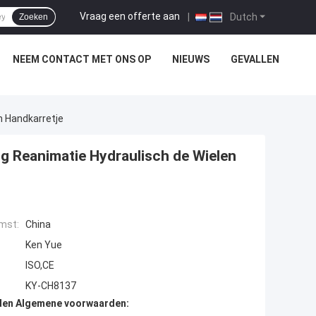
Vraag een offerte aan
|
Dutch
Zoeken
NEEM CONTACT MET ONS OP
NIEUWS
GEVALLEN
n Handkarretje
ig Reanimatie Hydraulisch de Wielen
mst:
China
Ken Yue
ISO,CE
KY-CH8137
den Algemene voorwaarden: