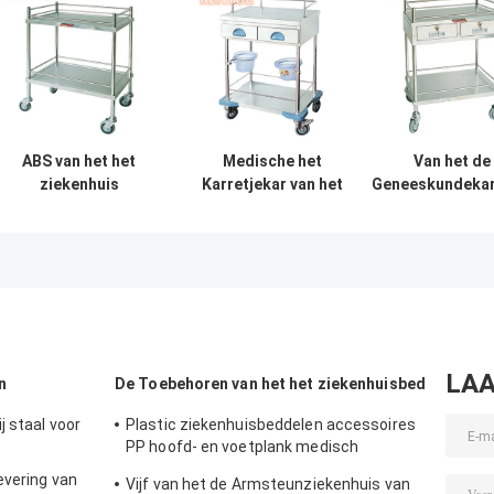
ABS van het het
Medische het
Van het de
ziekenhuis
Karretjekar van het
Geneeskundekar
speciaal karretje
het
van Icu van de d
materieel zilveren
ziekenhuisinstrument
Mobiele Medis
karretje met
met 2 Lagen 3
Opslag Beschik
wielen
Lagenladen
de Karoem
LAA
n
De Toebehoren van het het ziekenhuisbed
 staal voor
Plastic ziekenhuisbeddelen accessoires
PP hoofd- en voetplank medisch
beddelen
evering van
Vijf van het de Armsteunziekenhuis van