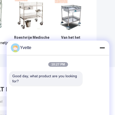
Roestvrije Medische
Van het het
retje
Karretjekar met
Karretje
Yvette
ouane
Lade, Icu-
Chirurgische
che
Noodsituatiekarretje
Instrument van de
bare
noodsituatie de
Medische
10:27 PM
Procedure
Behandeling
Good day, what product are you looking 
Trolle
for?
T BERICHT ACHTER