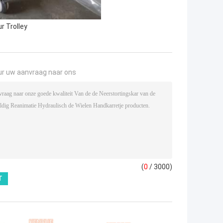
r Trolley
ur uw aanvraag naar ons
(
0
/ 3000)