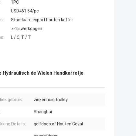
:
1PC
USD461.54/pc
s:
Standaard export houten koffer
7-15 werkdagen
es:
L / C, T / T
e Hydraulisch de Wielen Handkarretje
fiek gebruik:
ziekenhuis trolley
:
Shanghai
kking Details:
golfdoos of Houten Geval