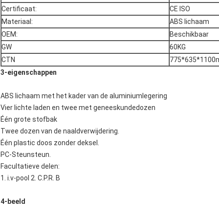
Certificaat:
CE ISO
Materiaal:
ABS lichaam
OEM:
Beschikbaar
GW
60KG
CTN
775*635*110
3-eigenschappen
ABS lichaam met het kader van de aluminiumlegering
Vier lichte laden en twee met geneeskundedozen
Één grote stofbak
Twee dozen van de naaldverwijdering.
Één plastic doos zonder deksel.
PC-Steunsteun.
Facultatieve delen:
1. i.v-pool 2. C.P.R. B
4-beeld