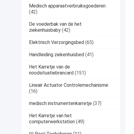
Medisch apparaatverbruiksgoederen
(42)
De voederbak van de het
ziekenhuisbaby
(42)
Elektrisch Verzorgingsbed
(65)
Handleiding ziekenhuisbed
(41)
Het Karretje van de
noodsituatiebrancard
(151)
Lineair Actuator Controlemechanisme
(16)
medisch instrumentenkarretje
(37)
Het Karretje van het
computerwerkstation
(49)
IV Pool-Toebehoren
(31)