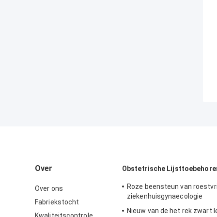
Over
Obstetrische Lijsttoebehore
Roze beensteun van roestvrij
Over ons
ziekenhuisgynaecologie
Fabriekstocht
Nieuw van de het rek zwart l
Kwaliteitscontrole