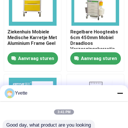
Fabriekstocht
Ziekenhuis Mobiele
Regelbare Hoogteabs
Kwaliteitscontrole
Medische Karretje Met
6cm 450mm Mobiel
Aluminium Frame Geel
Draadloos
Verzorgingskarretje
Neem contact met ons op
Aanvraag sturen
Aanvraag sturen
Nieuws
Gevallen
Yvette
het bed van de het ziekenhuislevering
3:41 PM
Obstetrische Lijsttoebehoren
Good day, what product are you looking 