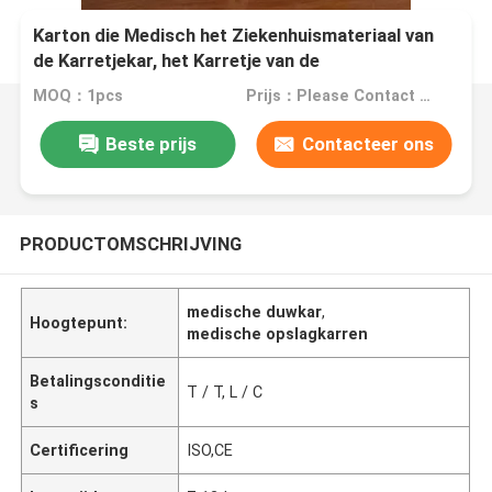
Karton die Medisch het Ziekenhuismateriaal van
de Karretjekar, het Karretje van de
Noodsituatieneerstorting inpakken
MOQ：1pcs
Prijs：Please Contact Us For The Price
Beste prijs
Contacteer ons
PRODUCTOMSCHRIJVING
medische duwkar
,
Hoogtepunt:
medische opslagkarren
Betalingsconditie
T / T, L / C
s
Certificering
ISO,CE