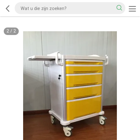
2
/
2