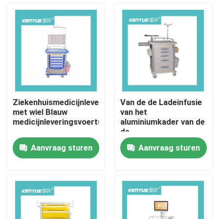
Ziekenhuismedicijnleveringsvoertuig
Van de de Ladeinfusie
met wiel Blauw
van het
medicijnleveringsvoertuig
aluminiumkader van de
de
Functieverpleegster
Aanvraag sturen
Aanvraag sturen
ABS 960mm
Huis
Noodsituatie
Medische Kar
Producten
Over ons