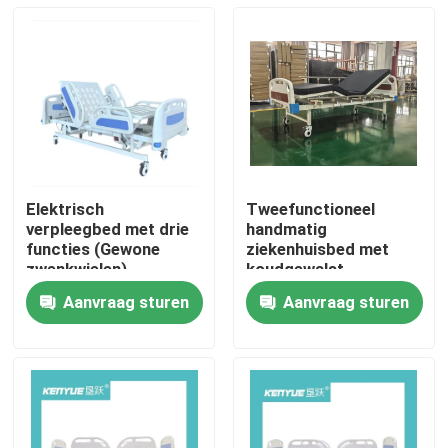
Elektrisch
Tweefunctioneel
verpleegbed met drie
handmatig
functies (Gewone
ziekenhuisbed met
zwenkwielen)
koudgewalst
staalframe
Aanvraag sturen
Aanvraag sturen
Huis
Producten
Over ons