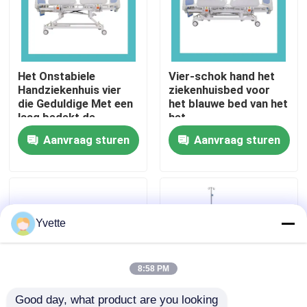
Fabriekstocht
Het Onstabiele
Vier-schok hand het
Kwaliteitscontrole
Handziekenhuis vier
ziekenhuisbed voor
die Geduldige Met een
het blauwe bed van het
laag bedekt de
het
Neem contact met ons op
Gietmachine Epoxy
ziekenhuisziekenhuis
Aanvraag sturen
Aanvraag sturen
verzorgen van de
Bedcontrole
Nieuws
Gevallen
Yvette
het bed van de het ziekenhuislevering
8:58 PM
Obstetrische Lijsttoebehoren
Good day, what product are you looking 