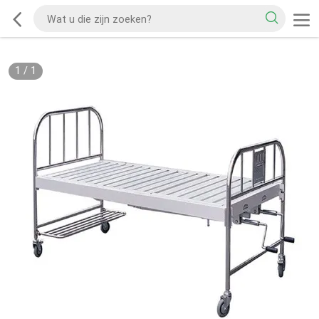
1
/
1