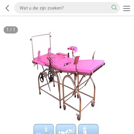
1
/
1