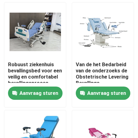
Robuust ziekenhuis
Van de het Bedarbeid
bevallingsbed voor een
van de onderzoeks de
veilig en comfortabel
Obstetrische Levering
bevallingsproces
Bevallings
Gynaecologisch Bed
Aanvraag sturen
Aanvraag sturen
Huis
Producten
Over ons