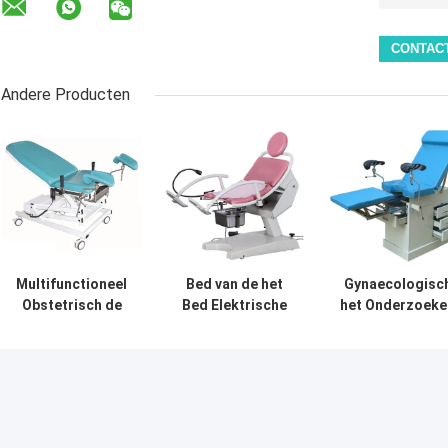
Andere Producten
Multifunctioneel
Bed van de het
Gynaecologisc
Obstetrisch de
Bed Elektrische
het Onderzoeke
Leveringsbed van
Levering van het
het
het
obstetrische Lijst
Onderzoeksbe
Lijstziekenhuis
het Regelbare
van de Lijst
met Rem 5
Gynaecologische
Populair
Duimbevers
Onderzoek
Gynaecologie m
Laden in Lijst v