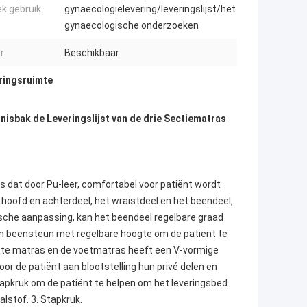
ek gebruik:
gynaecologielevering/leveringslijst/het
gynaecologische onderzoeken
r:
Beschikbaar
eringsruimte
isbak de Leveringslijst van de drie Sectiematras
 dat door Pu-leer, comfortabel voor patiënt wordt
 hoofd en achterdeel, het wraistdeel en het beendeel,
sche aanpassing, kan het beendeel regelbare graad
 van beensteun met regelbare hoogte om de patiënt te
kste matras en de voetmatras heeft een V-vormige
oor de patiënt aan blootstelling hun privé delen en
apkruk om de patiënt te helpen om het leveringsbed
aalstof. 3. Stapkruk.