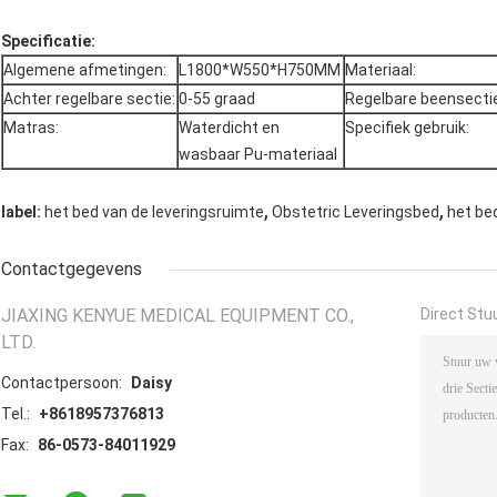
Specificatie:
Algemene afmetingen:
L1800*W550*H750MM
Materiaal:
Achter regelbare sectie:
0-55 graad
Regelbare beensecti
Matras:
Waterdicht en
Specifiek gebruik:
wasbaar Pu-materiaal
,
,
label:
het bed van de leveringsruimte
Obstetric Leveringsbed
het be
Contactgegevens
JIAXING KENYUE MEDICAL EQUIPMENT CO.,
Direct Stu
LTD.
Contactpersoon:
Daisy
Tel.:
+8618957376813
Fax:
86-0573-84011929