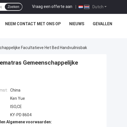
Vraag een offerte aan
|
Dutch
Zoeken
NEEM CONTACT MET ONS OP
NIEUWS
GEVALLEN
happelijke Facultatieve Het Bed Handvuilnisbak
tiematras Gemeenschappelijke
mst:
China
Ken Yue
ISO,CE
KY-PD 8604
den Algemene voorwaarden: