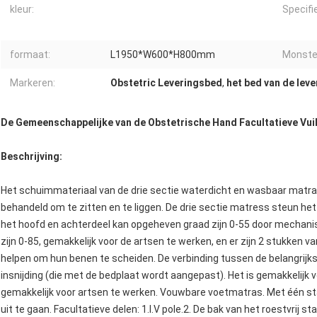
kleur:
Specifi
formaat:
L1950*W600*H800mm
Monste
Markeren:
Obstetric Leveringsbed
,
het bed van de lev
De Gemeenschappelijke van de Obstetrische Hand Facultatieve Vuiln
Beschrijving:
Het schuimmateriaal van de drie sectie waterdicht en wasbaar matras
behandeld om te zitten en te liggen. De drie sectie matress steun het
het hoofd en achterdeel kan opgeheven graad zijn 0-55 door mechani
zijn 0-85, gemakkelijk voor de artsen te werken, en er zijn 2 stukken
helpen om hun benen te scheiden. De verbinding tussen de belangrij
insnijding (die met de bedplaat wordt aangepast). Het is gemakkelijk v
gemakkelijk voor artsen te werken. Vouwbare voetmatras. Met één st
uit te gaan. Facultatieve delen: 1.I.V pole.2. De bak van het roestvrij st