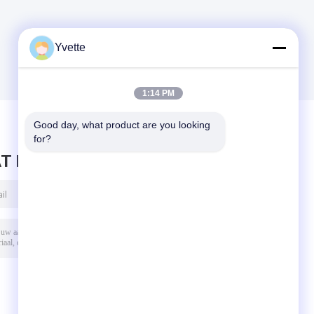
is
e
Yvette
1:14 PM
Good day, what product are you looking 
for?
T BERICHT ACHTER