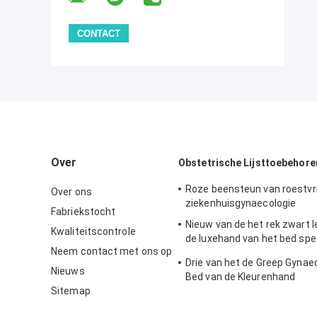
Over
Obstetrische Lijsttoebehore
Roze beensteun van roestvrij
Over ons
ziekenhuisgynaecologie
Fabriekstocht
Nieuw van de het rek zwart l
Kwaliteitscontrole
de luxehand van het bed spe
Neem contact met ons op
toebehoren de handrek
Drie van het de Greep Gynae
Nieuws
Bed van de Kleurenhand
Sitemap
ToebehorenGietijzer