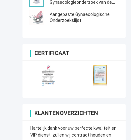
Gynaecologieonderzoek van de
bevallingsstoel Gynaecologisch
Elektro het Bedblauw
Aangepaste Gynaecologische
Onderzoekslijst
CERTIFICAAT
KLANTENOVERZICHTEN
Hartelijk dank voor uw perfecte kwaliteit en
VIP dienst, zullen wij contract houden en