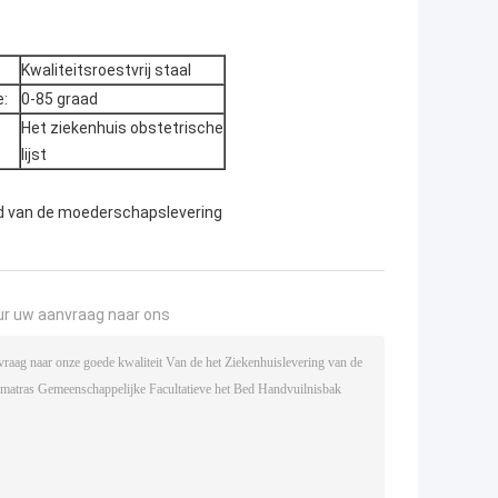
Kwaliteitsroestvrij staal
e:
0-85 graad
Het ziekenhuis obstetrische
lijst
d van de moederschapslevering
ur uw aanvraag naar ons