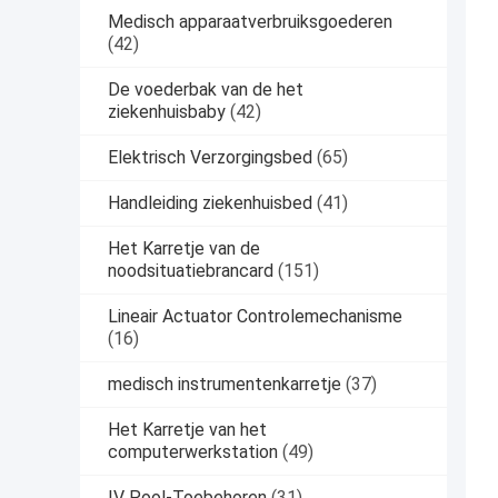
Medisch apparaatverbruiksgoederen
(42)
De voederbak van de het
ziekenhuisbaby
(42)
Elektrisch Verzorgingsbed
(65)
Handleiding ziekenhuisbed
(41)
Het Karretje van de
noodsituatiebrancard
(151)
Lineair Actuator Controlemechanisme
(16)
medisch instrumentenkarretje
(37)
Het Karretje van het
computerwerkstation
(49)
IV Pool-Toebehoren
(31)