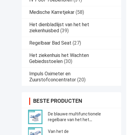
Medische Karretjekar
(58)
Het dienbladlijst van het het
ziekenhuisbed
(39)
Regelbaar Bad Seat
(27)
Het ziekenhuis het Wachten
Gebiedsstoelen
(30)
Impuls Oximeter en
Zuurstofconcentrator
(20)
BESTE PRODUCTEN
De blauwe multifunctionele
regelbare van het het
moederschapsbed van Pu
materiële obstetrische levering
Van het de