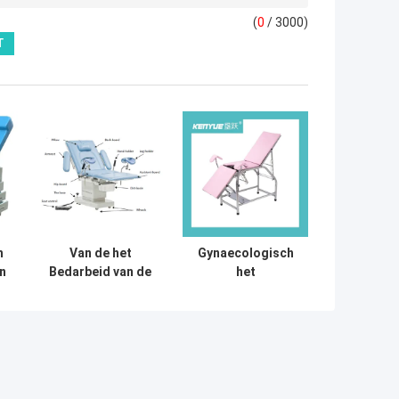
(
0
/ 3000)
h
Van de het
Gynaecologisch
n
Bedarbeid van de
het
onderzoeks de
Onderzoeksbed
d
Obstetrische
van de roestvrij
Levering
staal Eenvoudig
Bevallings
Zwart
et
Gynaecologisch
Obstetrische Lijst
an
Bed