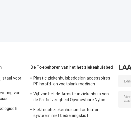
de het Ziekenhu
de Obstetrisch
Levering
LAA
n
De Toebehoren van het het ziekenhuisbed
 staal voor
Plastic ziekenhuisbeddelen accessoires
PP hoofd- en voetplank medisch
beddelen
evering van
Vijf van het de Armsteunziekenhuis van
ciaal
de Profielveiligheid Opvouwbare Nylon
het Bedtoebehoren
cologisch
Elektrisch ziekenhuisbed actuator
systeem met bedieningskist
handcontroller