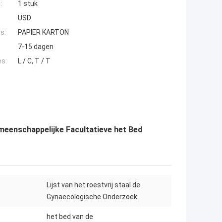
:
1 stuk
USD
s:
PAPIER KARTON
7-15 dagen
es:
L / C, T / T
meenschappelijke Facultatieve het Bed
Lijst van het roestvrij staal de
Gynaecologische Onderzoek
het bed van de