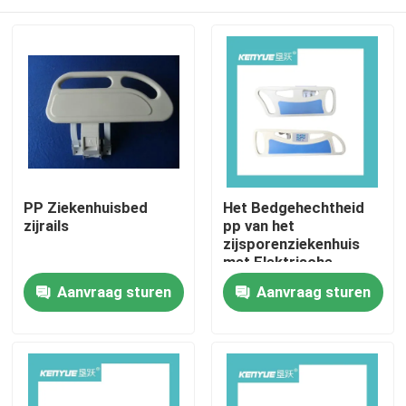
PP Ziekenhuisbed
Het Bedgehechtheid
zijrails
pp van het
zijsporenziekenhuis
met Elektrische
Drukknop Multifunctie
Huis
Aanvraag sturen
Aanvraag sturen
Producten
Over ons