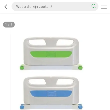
1
/
1