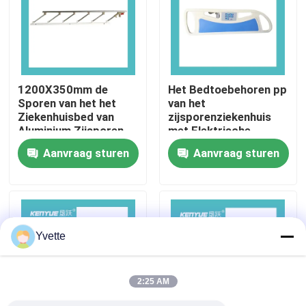
Fabriekstocht
Kwaliteitscontrole
1200X350mm de
Het Bedtoebehoren pp
Sporen van het het
van het
Ziekenhuisbed van
zijsporenziekenhuis
Neem contact met ons op
Aluminium Zijsporen
met Elektrische
voor Bejaarden
Drukknop Multifunctie
Aanvraag sturen
Aanvraag sturen
Nieuws
Gevallen
Yvette
het bed van de het ziekenhuislevering
2:25 AM
Obstetrische Lijsttoebehoren