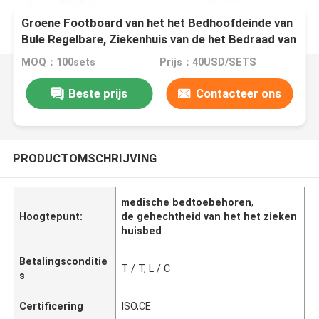
Groene Footboard van het het Bedhoofdeinde van
Bule Regelbare, Ziekenhuis van de het Bedraad van
pp het Materiële
MOQ：100sets
Prijs：40USD/SETS
Beste prijs
Contacteer ons
PRODUCTOMSCHRIJVING
medische bedtoebehoren
,
Hoogtepunt:
de gehechtheid van het het zieken
huisbed
Betalingsconditie
T / T, L / C
s
Certificering
ISO,CE