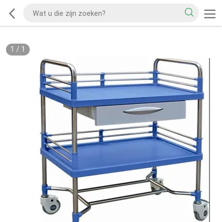
1
/
1