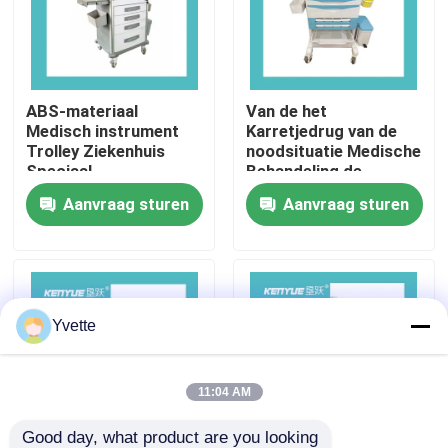
Fabriekstocht
ABS-materiaal
Van de het
Kwaliteitscontrole
Medisch instrument
Karretjedrug van de
Trolley Ziekenhuis
noodsituatie Medische
Speciaal
Behandeling de
Neem contact met ons op
medicijnvoertuig
Leveringskar met
Aanvraag sturen
Aanvraag sturen
Facultatieve Delen
Nieuws
Gevallen
Yvette
het bed van de het ziekenhuislevering
11:04 AM
Obstetrische Lijsttoebehoren
Good day, what product are you looking 