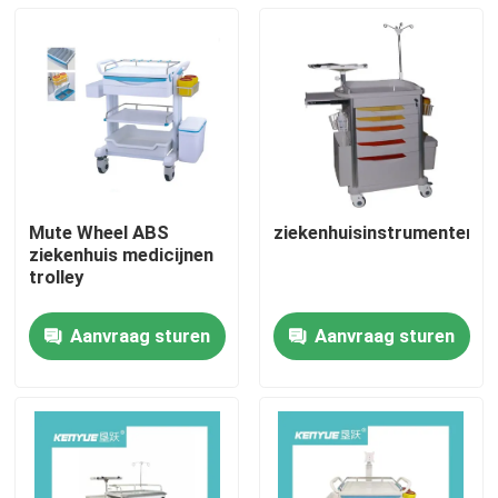
Mute Wheel ABS
ziekenhuisinstrumentenw
ziekenhuis medicijnen
trolley
Aanvraag sturen
Aanvraag sturen
Huis
Producten
Over ons